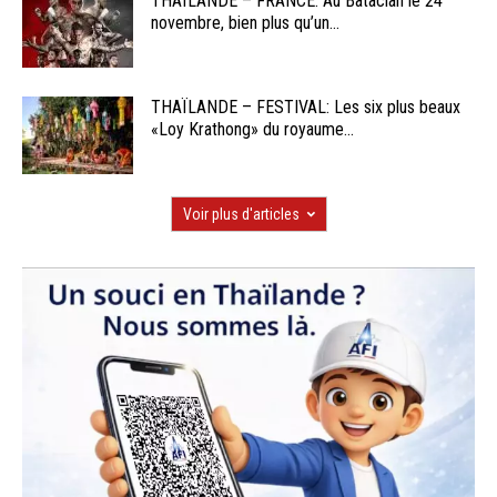
THAÏLANDE – FRANCE: Au Bataclan le 24
novembre, bien plus qu’un...
THAÏLANDE – FESTIVAL: Les six plus beaux
«Loy Krathong» du royaume...
Voir plus d'articles