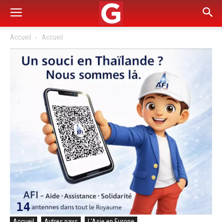
Accueil
Accueil
Accueil
Autres pays
L'Asie en Europe