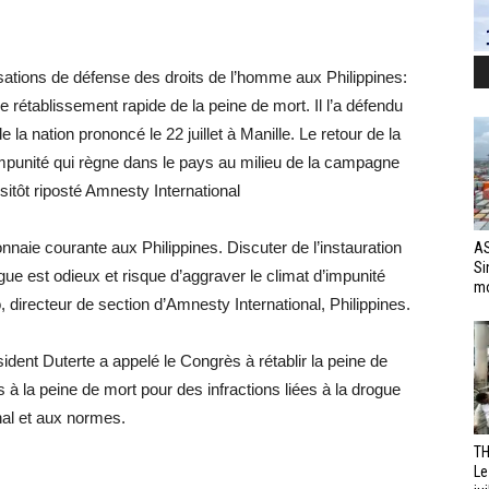
isations de défense des droits de l’homme aux Philippines:
 rétablissement rapide de la peine de mort. Il l’a défendu
 la nation prononcé le 22 juillet à Manille. Le retour de la
impunité qui règne dans le pays au milieu de la campagne
itôt riposté Amnesty International
naie courante aux Philippines. Discuter de l’instauration
AS
Si
gue est odieux et risque d’aggraver le climat d’impunité
mo
o, directeur de section d’Amnesty International, Philippines.
sident Duterte a appelé le Congrès à rétablir la peine de
s à la peine de mort pour des infractions liées à la drogue
onal et aux normes.
TH
Le