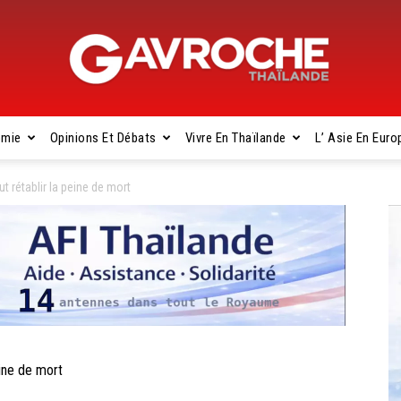
omie
Opinions Et Débats
Vivre En Thaïlande
L’ Asie En Euro
Gavroche
t rétablir la peine de mort
Thaïlande
ine de mort