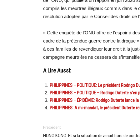
de l’ONU, qui publiera un rapport en juin 2020 s
compris les meurtres illégaux commis dans le c
résolution adoptée par le Conseil des droits d
« Cette enquête de l’ONU offre de l’espoir à des
cadre de la prétendue guerre contre la drogue »,
à ces familles de revendiquer leur droit à la just
campagne meurtrière ne cessera de s’intensifier
A Lire Aussi:
PHILIPPINES – POLITIQUE: Le président Rodrigo Dut
PHILIPPINES – POLITIQUE – Rodrigo Duterte s’en p
PHILIPPINES – ÉPIDÉMIE: Rodrigo Duterte lance la 
PHILIPPINES: A mi-mandat, le président Duterte re
Précédent
HONG KONG: Et si la situation devenait hors de contr