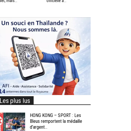
llet, mais...
officielle à...
Les plus lus
HONG KONG – SPORT : Les
Bleus remportent la médaille
d’argent...