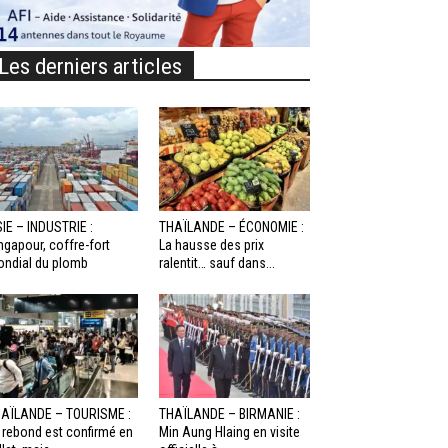
Les derniers articles
IE – INDUSTRIE :
THAÏLANDE – ÉCONOMIE :
ngapour, coffre-fort
La hausse des prix
ndial du plomb
ralentit… sauf dans...
AÏLANDE – TOURISME :
THAÏLANDE – BIRMANIE :
 rebond est confirmé en
Min Aung Hlaing en visite