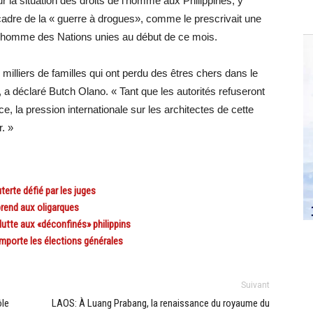
ur la situation des droits de l’homme aux Philippines, y
adre de la « guerre à drogues», comme le prescrivait une
e l’homme des Nations unies au début de ce mois.
 milliers de familles qui ont perdu des êtres chers dans le
 a déclaré Butch Olano. « Tant que les autorités refuseront
ice, la pression internationale sur les architectes de cette
. »
erte défié par les juges
rend aux oligarques
lutte aux «déconfinés» philippins
mporte les élections générales
Suivant
ôle
LAOS: À Luang Prabang, la renaissance du royaume du