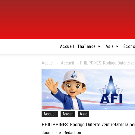
Accueil
Thaïlande
Asie
Écon
Accueil
Accueil
PHILIPPINES: Rodrigo Duterte veu
Accueil
Asean
Asie
PHILIPPINES: Rodrigo Duterte veut rétablir la pe
Journaliste : Redaction