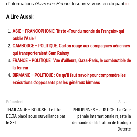
d’informations
Gavroche Hebdo
. Inscrivez-vous en cliquant
ici
.
A Lire Aussi:
ASIE – FRANCOPHONIE: Triste «Tour du monde du Français» qui
oublie l’Asie !
CAMBODGE – POLITIQUE: Carton rouge aux compagnies aériennes
qui transporteraient Sam Rainsy
FRANCE – POLITIQUE : Vue d’ailleurs, Gaza-Paris, le combustible de
la terreur
BIRMANIE – POLITIQUE : Ce qu’il faut savoir pour comprendre les
exécutions d’opposants par les généraux birmans
Précédent
Suivant
THAÏLANDE – BOURSE : Le titre
PHILIPPINES – JUSTICE : La Cour
DELTA placé sous surveillance par
pénale internationale rejette la
le SET
demande de libération de Rodrigo
Duterte