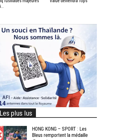
nq fusillades majeures
Value deviendra Tops
...
Les plus lus
HONG KONG – SPORT : Les
Bleus remportent la médaille