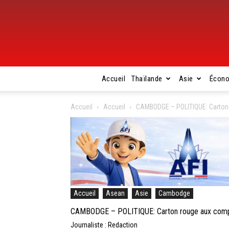
Accueil
Thaïlande
Asie
Écon
Accueil
Accueil
CAMBODGE – POLITIQUE: Carton 
Accueil
Asean
Asie
Cambodge
CAMBODGE – POLITIQUE: Carton rouge aux compag
Journaliste : Redaction