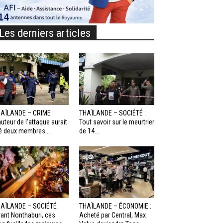
Les derniers articles
AÏLANDE – CRIME :
THAÏLANDE – SOCIÉTÉ :
auteur de l’attaque aurait
Tout savoir sur le meurtrier
é deux membres...
de 14...
AÏLANDE – SOCIÉTÉ :
THAÏLANDE – ÉCONOMIE :
ant Nonthaburi, ces
Acheté par Central, Max