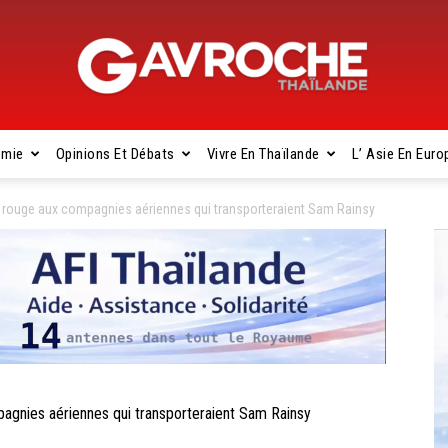
omie
Opinions Et Débats
Vivre En Thaïlande
L’ Asie En Euro
Gavroche
rouge aux compagnies aériennes qui transporteraient Sam Rainsy
Thaïlande
nies aériennes qui transporteraient Sam Rainsy