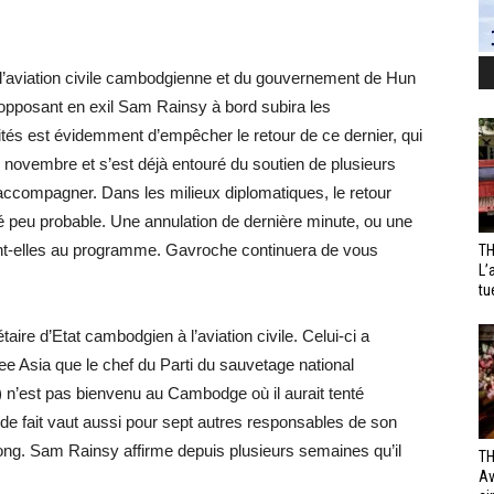
 de l’aviation civile cambodgienne et du gouvernement de Hun
opposant en exil Sam Rainsy à bord subira les
ités est évidemment d’empêcher le retour de ce dernier, qui
 novembre et s’est déjà entouré du soutien de plusieurs
accompagner. Dans les milieux diplomatiques, le retour
ugé peu probable. Une annulation de dernière minute, ou une
 sont-elles au programme. Gavroche continuera de vous
TH
L’
tu
ire d’Etat cambodgien à l’aviation civile. Celui-ci a
e Asia que le chef du Parti du sauvetage national
’est pas bienvenu au Cambodge où il aurait tenté
de fait vaut aussi pour sept autres responsables de son
ong. Sam Rainsy affirme depuis plusieurs semaines qu’il
TH
Av