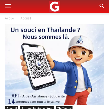
Accueil
Accueil
Accueil
Sorties, loisirs, culture
Thaïlande