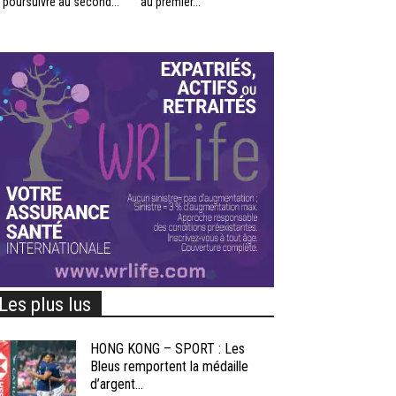
 poursuivre au second...
au premier...
Les plus lus
HONG KONG – SPORT : Les
Bleus remportent la médaille
d’argent...