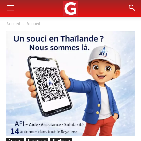
Accueil
Accueil
Accueil
Provinces
Thaïlande