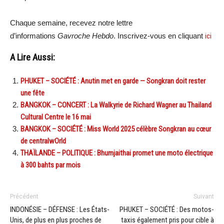
Chaque semaine, recevez notre lettre
d’informations
Gavroche Hebdo
. Inscrivez-vous en cliquant
ici
A Lire Aussi:
PHUKET – SOCIÉTÉ : Anutin met en garde — Songkran doit rester
une fête
BANGKOK – CONCERT : La Walkyrie de Richard Wagner au Thailand
Cultural Centre le 16 mai
BANGKOK – SOCIÉTÉ : Miss World 2025 célèbre Songkran au cœur
de centralwOrld
THAÏLANDE – POLITIQUE : Bhumjaithai promet une moto électrique
à 300 bahts par mois
Précédent
Suivant
INDONÉSIE – DÉFENSE : Les États-
PHUKET – SOCIÉTÉ : Des motos-
Unis, de plus en plus proches de
taxis également pris pour cible à