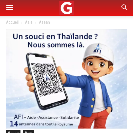
Accueil
Asie
Asean
Asean
Asie