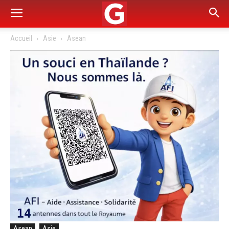
Accueil
Asie
Asean
Asean
Asie