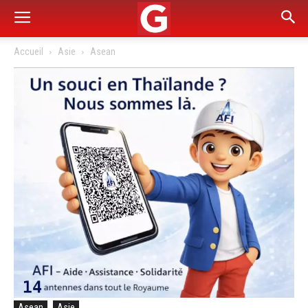
Accueil
Asie
Asean
Asean
Asie