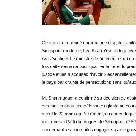
Ce qui a commencé comme une dispute familiale 
Singapour moderne, Lee Kuan Yew, a dégénéré au
Asia Sentinel. Le ministre de l’intérieur et du 
fois cette semaine pour qualifier le frère du pre
justice et les a accusés d’avoir « essentiellement
le pays par crainte de persécutions sans qu’auc
M. Shanmugam a confirmé sa décision de dési
des fugitifs dans une défense cinglante au cou
direct le 22 mars au Parlement, au cours duquel 
membre du Parti du progrès de Singapour (PSP), 
concernant les poursuites engagées par le gou