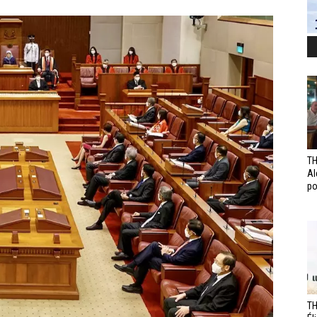
TH
Al
po
TH