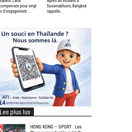
isabeth Zana
Après un incident à
compensée pour vingt
Suvarnabhumi, Bangkok
s d’engagement...
rappelle...
Les plus lus
HONG KONG – SPORT : Les