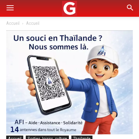
Accueil
Accueil
Accueil
Sorties, loisirs, culture
Thaïlande