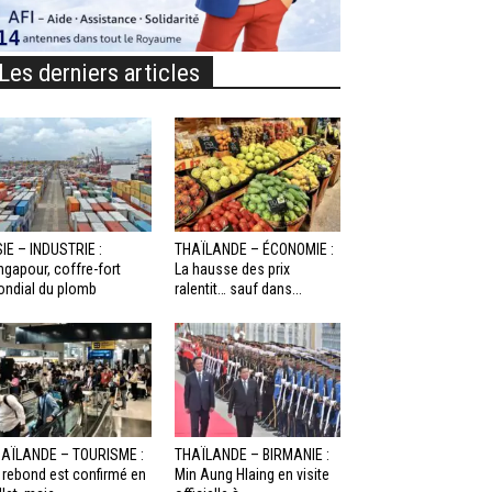
Les derniers articles
IE – INDUSTRIE :
THAÏLANDE – ÉCONOMIE :
ngapour, coffre-fort
La hausse des prix
ndial du plomb
ralentit… sauf dans...
AÏLANDE – TOURISME :
THAÏLANDE – BIRMANIE :
 rebond est confirmé en
Min Aung Hlaing en visite