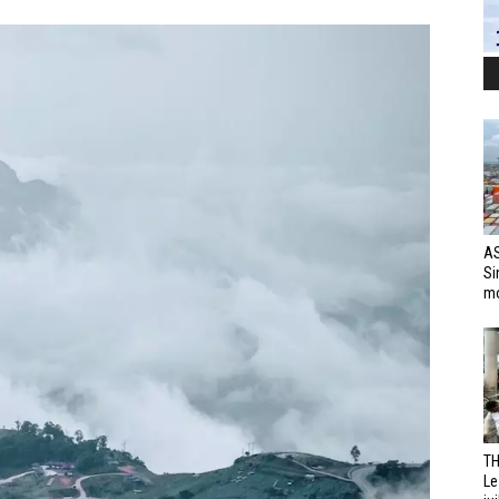
AS
Si
mo
TH
Le