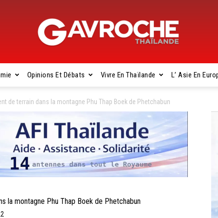
omie
Opinions Et Débats
Vivre En Thaïlande
L’ Asie En Euro
Gavroche
nt de terrain dans la montagne Phu Thap Boek de Phetchabun
Thaïlande
ns la montagne Phu Thap Boek de Phetchabun
22