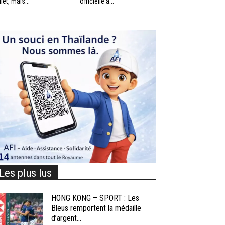
llet, mais...
officielle à...
Les plus lus
HONG KONG – SPORT : Les
Bleus remportent la médaille
d’argent...