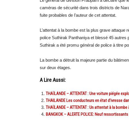
Le général de division Prabparn a déclaré que
caméras de sécurité dans trois districts de Narat
fuite probables de l’auteur de cet attentat.
L’attentat à la bombe est la plus grave attaque r
police Suthirak Panthaniya et blessé 45 autres p
Suthirak a été promu général de police à titre 
La bombe a détruit la majeure partie du bâtiment
sur deux étages.
A Lire Aussi:
THAÏLANDE – ATTENTAT : Une voiture piégée explos
THAILANDE Les conducteurs en état d’ivresse dans 
THAÏLANDE – ATTENTAT : Un attentat à la bombe à
BANGKOK – ALERTE POLICE: Neuf ressortissants fran