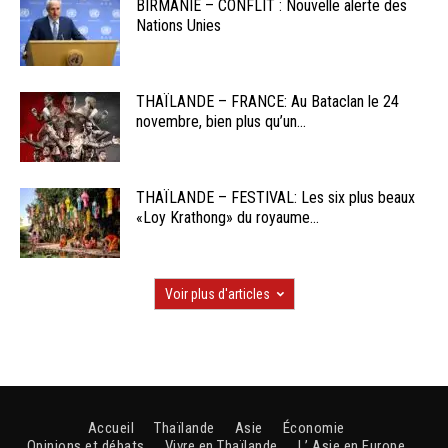
BIRMANIE – CONFLIT : Nouvelle alerte des
Nations Unies
THAÏLANDE – FRANCE: Au Bataclan le 24
novembre, bien plus qu’un...
THAÏLANDE – FESTIVAL: Les six plus beaux
«Loy Krathong» du royaume...
Voir plus d'articles
Accueil
Thaïlande
Asie
Économie
Opinions et débats
Vivre en Thaïlande
L’ Asie en Europe