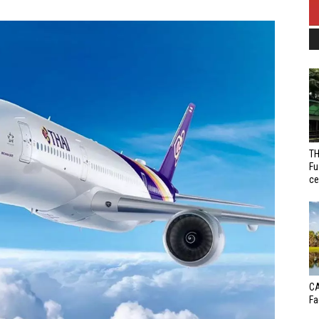
TH
Fu
ce
CA
Fa