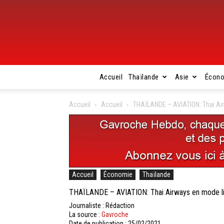
Accueil
Thaïlande
Asie
Écon
Accueil
Accueil
THAÏLANDE – AVIATION: Thai Air
Accueil
Économie
Thaïlande
THAÏLANDE – AVIATION: Thai Airways en mode liq
Journaliste : Rédaction
La source :
Gavroche
Date de publication : 25/02/2021