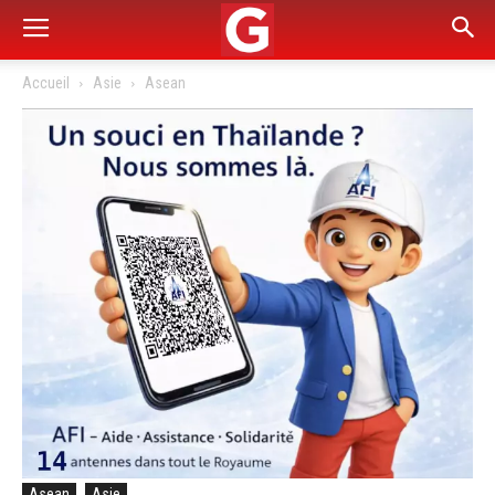
Accueil
Asie
Asean
Asean
Asie