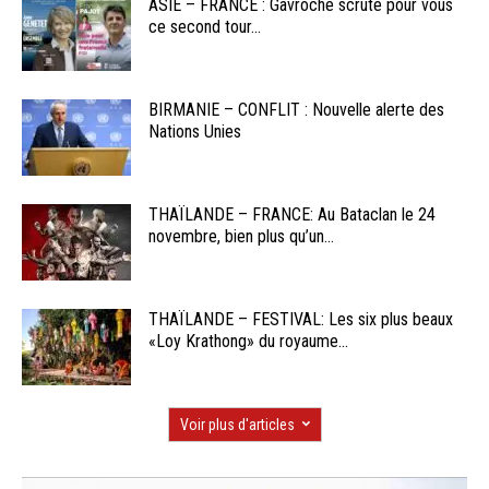
ASIE – FRANCE : Gavroche scrute pour vous
ce second tour...
BIRMANIE – CONFLIT : Nouvelle alerte des
Nations Unies
THAÏLANDE – FRANCE: Au Bataclan le 24
novembre, bien plus qu’un...
THAÏLANDE – FESTIVAL: Les six plus beaux
«Loy Krathong» du royaume...
Voir plus d'articles