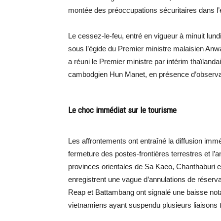
montée des préoccupations sécuritaires dans l’e
Le cessez-le-feu, entré en vigueur à minuit lund
sous l’égide du Premier ministre malaisien Anw
a réuni le Premier ministre par intérim thaïla
cambodgien Hun Manet, en présence d’observat
Le choc immédiat sur le tourisme
Les affrontements ont entraîné la diffusion imm
fermeture des postes-frontières terrestres et l’an
provinces orientales de Sa Kaeo, Chanthaburi 
enregistrent une vague d’annulations de réser
Reap et Battambang ont signalé une baisse notab
vietnamiens ayant suspendu plusieurs liaisons t