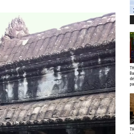
TH
Ba
dé
pa
TH