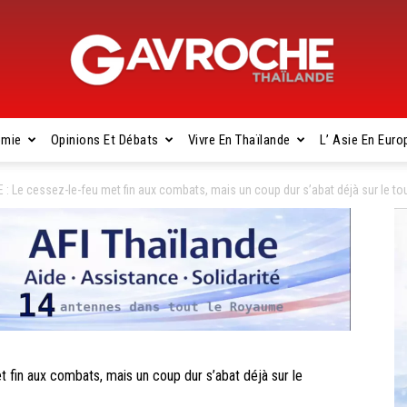
omie
Opinions Et Débats
Vivre En Thaïlande
L’ Asie En Euro
Gavroche
Le cessez-le-feu met fin aux combats, mais un coup dur s’abat déjà sur le to
Thaïlande
n aux combats, mais un coup dur s’abat déjà sur le