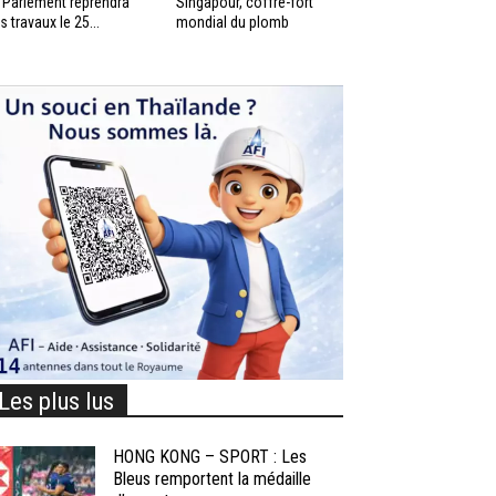
 Parlement reprendra
Singapour, coffre-fort
s travaux le 25...
mondial du plomb
Les plus lus
HONG KONG – SPORT : Les
Bleus remportent la médaille