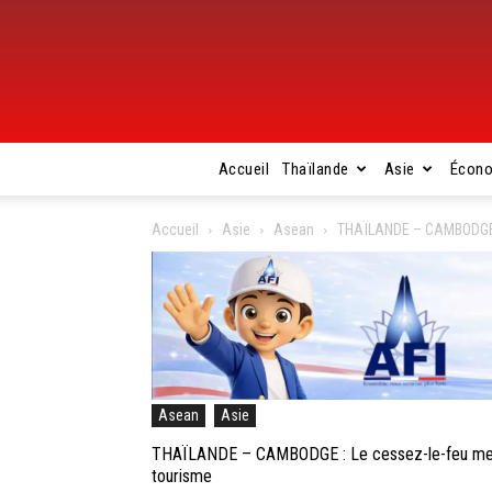
Accueil
Thaïlande
Asie
Écon
Accueil
Asie
Asean
THAÏLANDE – CAMBODGE : 
Asean
Asie
THAÏLANDE – CAMBODGE : Le cessez-le-feu met fi
tourisme