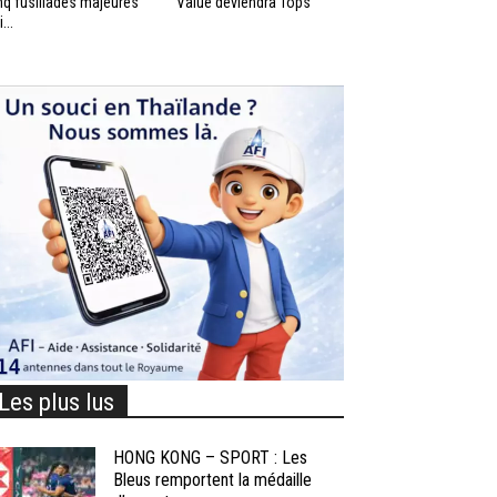
nq fusillades majeures
Value deviendra Tops
...
Les plus lus
HONG KONG – SPORT : Les
Bleus remportent la médaille