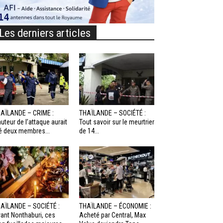
Les derniers articles
AÏLANDE – CRIME :
THAÏLANDE – SOCIÉTÉ :
auteur de l’attaque aurait
Tout savoir sur le meurtrier
é deux membres...
de 14...
AÏLANDE – SOCIÉTÉ :
THAÏLANDE – ÉCONOMIE :
ant Nonthaburi, ces
Acheté par Central, Max