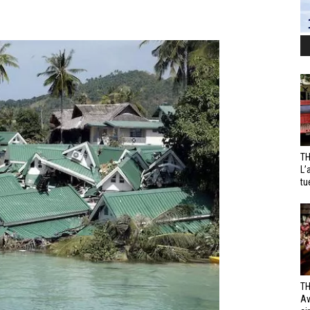
TH
L’
tu
TH
Av