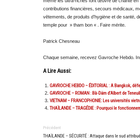
même les ultra-riches font œuvre de charité en 
contributions financières, secours médicaux, m
vêtements, de produits d’hygiène et de santé, de
temple pour » tham bon « . Faire mérite.
Patrick Chesneau
Chaque semaine, recevez Gavroche Hebdo. Ins
A Lire Aussi:
GAVROCHE HEBDO – ÉDITORIAL : A Bangkok, défen
GAVROCHE – ROMAN : Bà-Däm d’Albert de Teneuille
VIETNAM – FRANCOPHONIE: Les universités vietnam
THAÏLANDE – TRAGÉDIE : Pourquoi le fonctionnem
Précédent
THAÏLANDE – SÉCURITÉ : Attaque dans le sud attribu