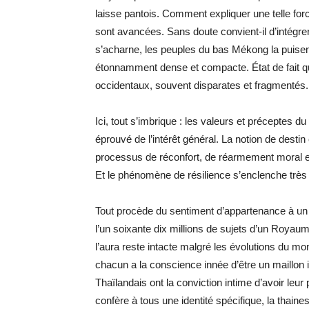
laisse pantois. Comment expliquer une telle for
sont avancées. Sans doute convient-il d’intégrer 
s’acharne, les peuples du bas Mékong la puisent
étonnamment dense et compacte. État de fait qu
occidentaux, souvent disparates et fragmentés.
Ici, tout s’imbrique : les valeurs et précepte
éprouvé de l’intérêt général. La notion de des
processus de réconfort, de réarmement moral et 
Et le phénomène de résilience s’enclenche très
Tout procède du sentiment d’appartenance à un
l’un soixante dix millions de sujets d’un Royaum
l’aura reste intacte malgré les évolutions du m
chacun a la conscience innée d’être un maillon i
Thaïlandais ont la conviction intime d’avoir leu
confère à tous une identité spécifique, la thaines