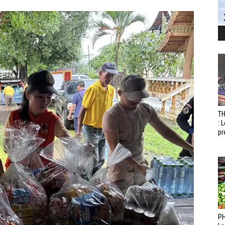
T
: 
pr
PH