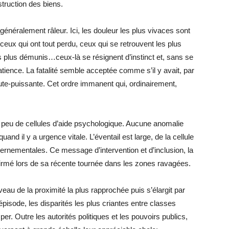
struction des biens.
énéralement râleur. Ici, les douleur les plus vivaces sont
eux qui ont tout perdu, ceux qui se retrouvent les plus
les plus démunis…ceux-là se résignent d’instinct et, sans se
tience. La fatalité semble acceptée comme s’il y avait, par
oute-puissante. Cet ordre immanent qui, ordinairement,
u peu de cellules d’aide psychologique. Aucune anomalie
and il y a urgence vitale. L’éventail est large, de la cellule
vernementales. Ce message d’intervention et d’inclusion, la
ffirmé lors de sa récente tournée dans les zones ravagées.
niveau de la proximité la plus rapprochée puis s’élargit par
isode, les disparités les plus criantes entre classes
r. Outre les autorités politiques et les pouvoirs publics,