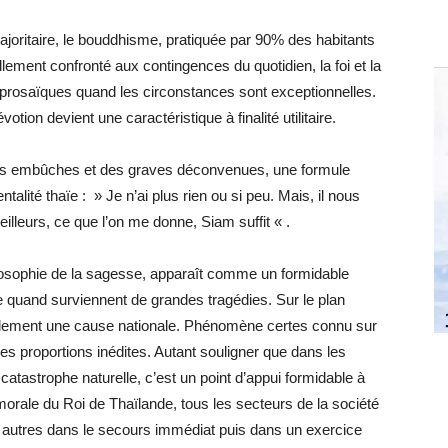
ajoritaire, le bouddhisme, pratiquée par 90% des habitants
llement confronté aux contingences du quotidien, la foi et la
ès prosaïques quand les circonstances sont exceptionnelles.
otion devient une caractéristique à finalité utilitaire.
 des embûches et des graves déconvenues, une formule
ntalité thaïe : » Je n’ai plus rien ou si peu. Mais, il nous
lleurs, ce que l’on me donne, Siam suffit « .
hilosophie de la sagesse, apparaît comme un formidable
te quand surviennent de grandes tragédies. Sur le plan
ablement une cause nationale. Phénomène certes connu sur
des proportions inédites. Autant souligner que dans les
atastrophe naturelle, c’est un point d’appui formidable à
 morale du Roi de Thaïlande, tous les secteurs de la société
es autres dans le secours immédiat puis dans un exercice