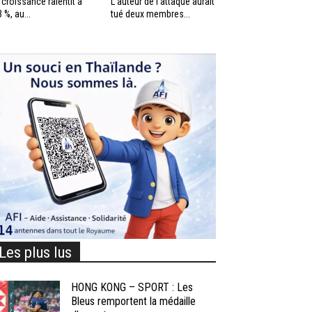
 croissance ralentit à
L’auteur de l’attaque aurait
3 %, au...
tué deux membres...
Les plus lus
HONG KONG – SPORT : Les
Bleus remportent la médaille