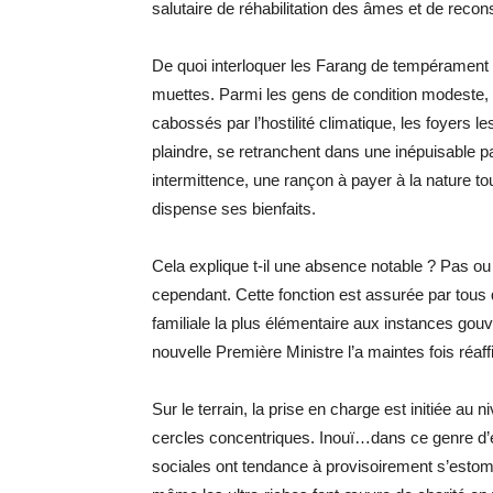
salutaire de réhabilitation des âmes et de recon
De quoi interloquer les Farang de tempérament g
muettes. Parmi les gens de condition modeste, c
cabossés par l’hostilité climatique, les foyers 
plaindre, se retranchent dans une inépuisable pa
intermittence, une rançon à payer à la nature t
dispense ses bienfaits.
Cela explique t-il une absence notable ? Pas o
cependant. Cette fonction est assurée par tous qu
familiale la plus élémentaire aux instances gou
nouvelle Première Ministre l’a maintes fois réa
Sur le terrain, la prise en charge est initiée au 
cercles concentriques. Inouï…dans ce genre d’ép
sociales ont tendance à provisoirement s’estompe