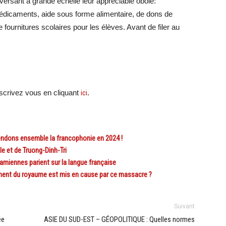
versant à grande échelle leur appréciable obole:
édicaments, aide sous forme alimentaire, de dons de
 fournitures scolaires pour les élèves. Avant de filer au
crivez vous en cliquant
ici
.
dons ensemble la francophonie en 2024 !
 et de Truong-Dinh-Tri
iennes parient sur la langue française
ent du royaume est mis en cause par ce massacre ?
Suivant
ée
ASIE DU SUD-EST – GÉOPOLITIQUE : Quelles normes