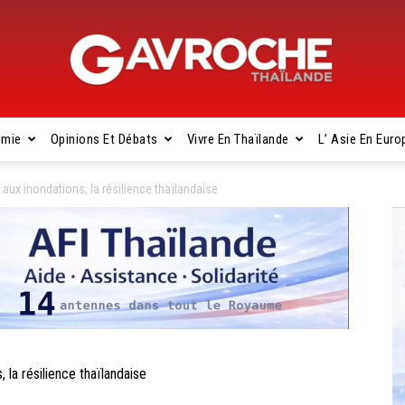
omie
Opinions Et Débats
Vivre En Thaïlande
L’ Asie En Euro
Gavroche
ux inondations, la résilience thaïlandaise
Thaïlande
a résilience thaïlandaise