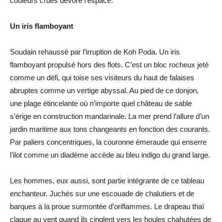
couleurs crûes dévore l’espace.
Un iris flamboyant
Soudain rehaussé par l’irruption de Koh Poda. Un iris
flamboyant propulsé hors des flots. C’est un bloc rocheux jeté
comme un défi, qui toise ses visiteurs du haut de falaises
abruptes comme un vertige abyssal. Au pied de ce donjon,
une plage étincelante où n’importe quel château de sable
s’érige en construction mandarinale. La mer prend l’allure d’un
jardin maritime aux tons changeants en fonction des courants.
Par paliers concentriques, la couronne émeraude qui enserre
l’ilot comme un diadème accède au bleu indigo du grand large.
Les hommes, eux aussi, sont partie intégrante de ce tableau
enchanteur. Juchés sur une escouade de chalutiers et de
barques à la proue surmontée d’oriflammes. Le drapeau thaï
claque au vent quand ils cinglent vers les houles chahutées de