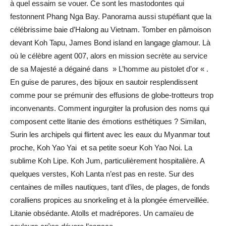
à quel essaim se vouer. Ce sont les mastodontes qui
festonnent Phang Nga Bay. Panorama aussi stupéfiant que la
célébrissime baie d’Halong au Vietnam. Tomber en pâmoison
devant Koh Tapu, James Bond island en langage glamour. Là
où le célèbre agent 007, alors en mission secrète au service
de sa Majesté a dégainé dans » L’homme au pistolet d’or « .
En guise de parures, des bijoux en sautoir resplendissent
comme pour se prémunir des effusions de globe-trotteurs trop
inconvenants. Comment ingurgiter la profusion des noms qui
composent cette litanie des émotions esthétiques ? Similan,
Surin les archipels qui flirtent avec les eaux du Myanmar tout
proche, Koh Yao Yai et sa petite soeur Koh Yao Noi. La
sublime Koh Lipe. Koh Jum, particulièrement hospitalière. A
quelques verstes, Koh Lanta n’est pas en reste. Sur des
centaines de milles nautiques, tant d’iles, de plages, de fonds
coralliens propices au snorkeling et à la plongée émerveillée.
Litanie obsédante. Atolls et madrépores. Un camaïeu de