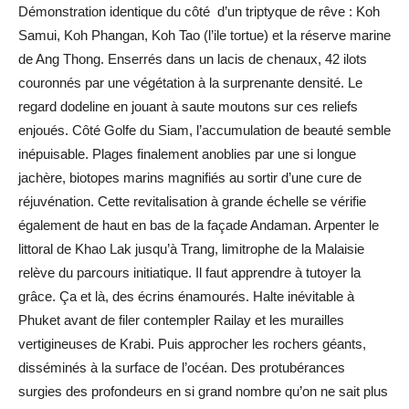
Démonstration identique du côté d’un triptyque de rêve : Koh
Samui, Koh Phangan, Koh Tao (l’ile tortue) et la réserve marine
de Ang Thong. Enserrés dans un lacis de chenaux, 42 ilots
couronnés par une végétation à la surprenante densité. Le
regard dodeline en jouant à saute moutons sur ces reliefs
enjoués. Côté Golfe du Siam, l’accumulation de beauté semble
inépuisable. Plages finalement anoblies par une si longue
jachère, biotopes marins magnifiés au sortir d’une cure de
réjuvénation. Cette revitalisation à grande échelle se vérifie
également de haut en bas de la façade Andaman. Arpenter le
littoral de Khao Lak jusqu’à Trang, limitrophe de la Malaisie
relève du parcours initiatique. Il faut apprendre à tutoyer la
grâce. Ça et là, des écrins énamourés. Halte inévitable à
Phuket avant de filer contempler Railay et les murailles
vertigineuses de Krabi. Puis approcher les rochers géants,
disséminés à la surface de l’océan. Des protubérances
surgies des profondeurs en si grand nombre qu’on ne sait plus