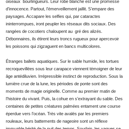
oiseaux bourlingueurs. Leur robe blanche est une promesse
d’innocence. Partout, l’émerveillement jaillit. S’empare des
paysages. Accapare les selfies qui, par cataractes
ininterrompues, iront peupler les réseaux dits sociaux. Des
rangées de cocotiers chaloupent au gré des alizés.
Débonnaires, ils étirent leurs troncs rugueux pour apercevoir
les poissons qui zigzaguent en bancs multicolores.
Étranges ballets aquatiques. Sur le sable humide, les tortues
recroquevillées sous leur carapace viennent témoigner de leur
âge antédiluvien. Irrépressible instinct de reproduction. Sous la
lumière crue de la lune, les périodes de ponte sont des
moments de magie originelle. Comme au premier matin de
l’histoire du vivant. Puis, la cohue en s’extrayant du sable. Des
centaines de petites créatures palmées entament une course
éperdue vers l’océan. Très vite avalés par les premiers
rouleaux, leurs battements de nageoire sont un réflexe
immuable hérité de la nuit des temps. Soudain, les vagues se