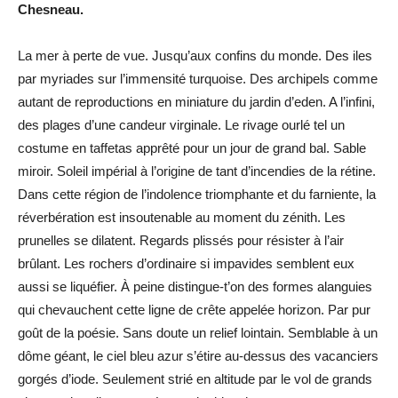
Chesneau.
La mer à perte de vue. Jusqu’aux confins du monde. Des iles
par myriades sur l’immensité turquoise. Des archipels comme
autant de reproductions en miniature du jardin d’eden. A l’infini,
des plages d’une candeur virginale. Le rivage ourlé tel un
costume en taffetas apprêté pour un jour de grand bal. Sable
miroir. Soleil impérial à l’origine de tant d’incendies de la rétine.
Dans cette région de l’indolence triomphante et du farniente, la
réverbération est insoutenable au moment du zénith. Les
prunelles se dilatent. Regards plissés pour résister à l’air
brûlant. Les rochers d’ordinaire si impavides semblent eux
aussi se liquéfier. À peine distingue-t’on des formes alanguies
qui chevauchent cette ligne de crête appelée horizon. Par pur
goût de la poésie. Sans doute un relief lointain. Semblable à un
dôme géant, le ciel bleu azur s’étire au-dessus des vacanciers
gorgés d’iode. Seulement strié en altitude par le vol de grands