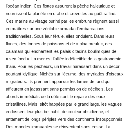
l’océan indien. Ces flottes assurent la pêche halieutique et
nourrissent la planète en crabe et crevettes au goût raffiné.
Ces marins au visage buriné par les embruns règnent aussi
en maîtres sur une véritable armada d’embarcations
traditionnelles. Sous leur férule, elles ondulent. Dans leurs
flancs, des tonnes de poissons et de « plaa meuk », ces
calamars qui enchantent les palais citadins boulimiques de
« sea food ». La mer est l’alliée indéfectible de la gastronomie
thaïe. Pour les pêcheurs, un travail harassant dans un décor
pourtant idyllique. Nichés sur l’écume, des myriades d’oiseaux
migrateurs. Ils prennent appui sur les lames de fond qui
affleurent en jacassant sans permission de décibels. Les
abords immédiats de la côte sont le repaire des eaux
cristallines. Mais, sitôt happées par le grand large, les vagues
endossent leur plus bel habit, de couleur obsidienne, et
entament de longs périples vers des continents insoupçonnés.
Des mondes immuables se réinventent sans cesse. La