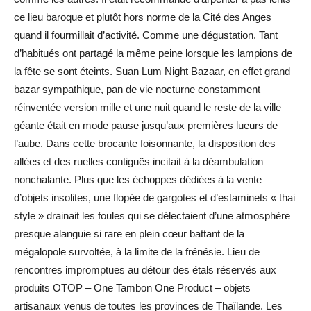
ce lieu baroque et plutôt hors norme de la Cité des Anges
quand il fourmillait d’activité. Comme une dégustation. Tant
d’habitués ont partagé la même peine lorsque les lampions de
la fête se sont éteints. Suan Lum Night Bazaar, en effet grand
bazar sympathique, pan de vie nocturne constamment
réinventée version mille et une nuit quand le reste de la ville
géante était en mode pause jusqu’aux premières lueurs de
l’aube. Dans cette brocante foisonnante, la disposition des
allées et des ruelles contiguës incitait à la déambulation
nonchalante. Plus que les échoppes dédiées à la vente
d’objets insolites, une flopée de gargotes et d’estaminets « thai
style » drainait les foules qui se délectaient d’une atmosphère
presque alanguie si rare en plein cœur battant de la
mégalopole survoltée, à la limite de la frénésie. Lieu de
rencontres impromptues au détour des étals réservés aux
produits OTOP – One Tambon One Product – objets
artisanaux venus de toutes les provinces de Thaïlande. Les