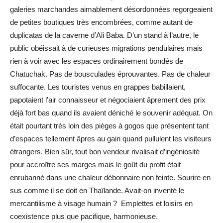
galeries marchandes aimablement désordonnées regorgeaient
de petites boutiques très encombrées, comme autant de
duplicatas de la caverne d’Ali Baba. D’un stand à l’autre, le
public obéissait à de curieuses migrations pendulaires mais
rien à voir avec les espaces ordinairement bondés de
Chatuchak. Pas de bousculades éprouvantes. Pas de chaleur
suffocante. Les touristes venus en grappes babillaient,
papotaient l’air connaisseur et négociaient âprement des prix
déjà fort bas quand ils avaient déniché le souvenir adéquat. On
était pourtant très loin des pièges à gogos que présentent tant
d’espaces tellement âpres au gain quand pullulent les visiteurs
étrangers. Bien sûr, tout bon vendeur rivalisait d’ingéniosité
pour accroître ses marges mais le goût du profit était
enrubanné dans une chaleur débonnaire non feinte. Sourire en
sus comme il se doit en Thaïlande. Avait-on inventé le
mercantilisme à visage humain ? Emplettes et loisirs en
coexistence plus que pacifique, harmonieuse.