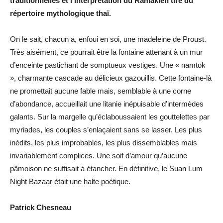
traditionnelles et l’interprétation du Ramakien tiré du
répertoire mythologique thaï.
On le sait, chacun a, enfoui en soi, une madeleine de Proust.
Très aisément, ce pourrait être la fontaine attenant à un mur
d’enceinte pastichant de somptueux vestiges. Une « namtok
», charmante cascade au délicieux gazouillis. Cette fontaine-là
ne promettait aucune fable mais, semblable à une corne
d’abondance, accueillait une litanie inépuisable d’intermèdes
galants. Sur la margelle qu’éclaboussaient les gouttelettes par
myriades, les couples s’enlaçaient sans se lasser. Les plus
inédits, les plus improbables, les plus dissemblables mais
invariablement complices. Une soif d’amour qu’aucune
pâmoison ne suffisait à étancher. En définitive, le Suan Lum
Night Bazaar était une halte poétique.
Patrick Chesneau