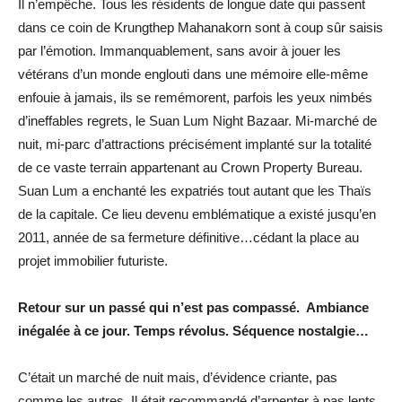
Il n’empêche. Tous les résidents de longue date qui passent
dans ce coin de Krungthep Mahanakorn sont à coup sûr saisis
par l’émotion. Immanquablement, sans avoir à jouer les
vétérans d’un monde englouti dans une mémoire elle-même
enfouie à jamais, ils se remémorent, parfois les yeux nimbés
d’ineffables regrets, le Suan Lum Night Bazaar. Mi-marché de
nuit, mi-parc d’attractions précisément implanté sur la totalité
de ce vaste terrain appartenant au Crown Property Bureau.
Suan Lum a enchanté les expatriés tout autant que les Thaïs
de la capitale. Ce lieu devenu emblématique a existé jusqu’en
2011, année de sa fermeture définitive…cédant la place au
projet immobilier futuriste.
Retour sur un passé qui n’est pas compassé. Ambiance
inégalée à ce jour. Temps révolus. Séquence nostalgie…
C’était un marché de nuit mais, d’évidence criante, pas
comme les autres. Il était recommandé d’arpenter à pas lents