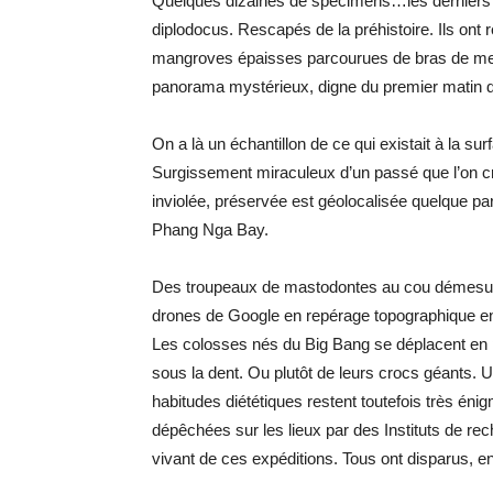
Quelques dizaines de spécimens…les derniers d
diplodocus. Rescapés de la préhistoire. Ils ont r
mangroves épaisses parcourues de bras de mer c
panorama mystérieux, digne du premier matin des
On a là un échantillon de ce qui existait à la sur
Surgissement miraculeux d’un passé que l’on cro
inviolée, préservée est géolocalisée quelque pa
Phang Nga Bay.
Des troupeaux de mastodontes au cou démesuréme
drones de Google en repérage topographique ent
Les colosses nés du Big Bang se déplacent en 
sous la dent. Ou plutôt de leurs crocs géants. 
habitudes diététiques restent toutefois très éni
dépêchées sur les lieux par des Instituts de re
vivant de ces expéditions. Tous ont disparus, e