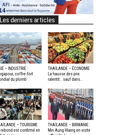
Les derniers articles
IE – INDUSTRIE :
THAÏLANDE – ÉCONOMIE :
ngapour, coffre-fort
La hausse des prix
ndial du plomb
ralentit… sauf dans...
AÏLANDE – TOURISME :
THAÏLANDE – BIRMANIE :
 rebond est confirmé en
Min Aung Hlaing en visite