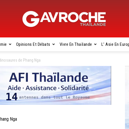
omie
Opinions Et Débats
Vivre En Thaïlande
L’ Asie En Euro
Gavroche
dinosaures de Phang Nga
Thaïlande
Phang Nga