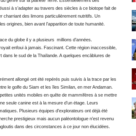
u genre sur la planète Terre. Essentiellement des
éussi à s’adapter au travers des siècles à ce biotope fait de
harriant des limons particulièrement nutritifs. Un
 origines, bien avant l’apparition de toute humanité.
face du globe il y a plusieurs millions d’années.
yait enfoui à jamais. Fascinant. Cette région inaccessible,
rt dans le sud de la Thaïlande. A quelques encâblures de
nt allongé ont été repérés puis suivis à la trace par les
re le golfe du Siam et les îles Similan, en mer Andaman.
petites unités mobiles en quête de mammifères à se mettre
Une seule canine est à la mesure d’un étage. Leurs
gmatiques. Plusieurs équipes d’explorateurs ont déjà été
cherche prestigieux mais aucun paléontologue n’est revenu
ngloutis dans des circonstances à ce jour non élucidées.