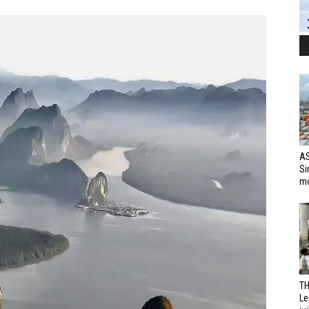
AS
Si
mo
TH
Le