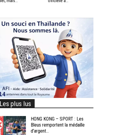
llet, mais...
officielle à...
Les plus lus
HONG KONG – SPORT : Les
Bleus remportent la médaille
d’argent...