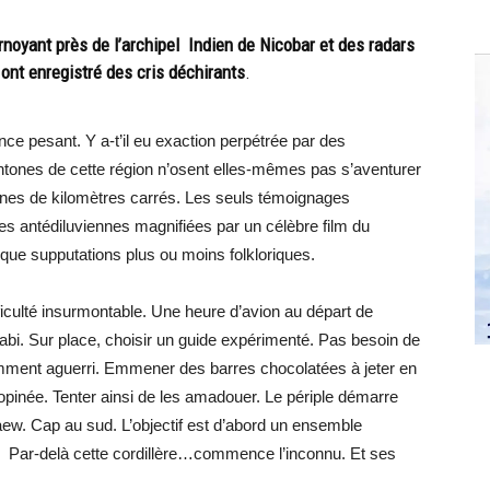
noyant près de l’archipel Indien de Nicobar et des radars
nt enregistré des cris déchirants
.
nce pesant. Y a-t’il eu exaction perpétrée par des
htones de cette région n’osent elles-mêmes pas s’aventurer
ines de kilomètres carrés. Les seuls témoignages
res antédiluviennes magnifiées par un célèbre film du
 que supputations plus ou moins folkloriques.
ficulté insurmontable. Une heure d’avion au départ de
bi. Sur place, choisir un guide expérimenté. Pas besoin de
amment aguerri. Emmener des barres chocolatées à jeter en
pinée. Tenter ainsi de les amadouer. Le périple démarre
ew. Cap au sud. L’objectif est d’abord un ensemble
 Par-delà cette cordillère…commence l’inconnu. Et ses