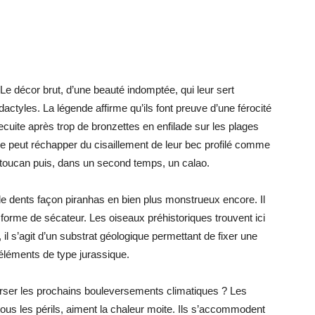
 Le décor brut, d’une beauté indomptée, qui leur sert
ctyles. La légende affirme qu’ils font preuve d’une férocité
recuite après trop de bronzettes en enfilade sur les plages
l ne peut réchapper du cisaillement de leur bec profilé comme
un toucan puis, dans un second temps, un calao.
de dents façon piranhas en bien plus monstrueux encore. Il
forme de sécateur. Les oiseaux préhistoriques trouvent ici
, il s’agit d’un substrat géologique permettant de fixer une
éléments de type jurassique.
ser les prochains bouleversements climatiques ? Les
ous les périls, aiment la chaleur moite. Ils s’accommodent