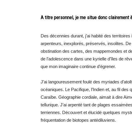
A titre personnel, je me situe donc clairement 
Des décennies durant, j’ai habité des territoir
arpenteurs, inexplorés, préservés, insolites. De
obstination des cartes, des mappemondes et des 
de l’adolescence dans une kyrielle d’îles de rêv
que mon imaginaire continue d’égrener.
J’ai langoureusement foulé des myriades d’atoll
océaniques. Le Pacifique, l’Indien et, au fil des
Caraïbe. Géographie cordiale, aimait à dire Aimé 
tellurique. J’ai arpenté tant de plages essaimé
terriennes. Découvert et élucidé quelques mystè
fréquentation de biotopes antédiluviens.