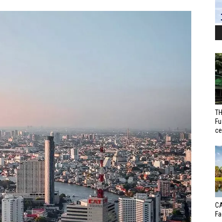
TH
Fu
ce
CA
Fa