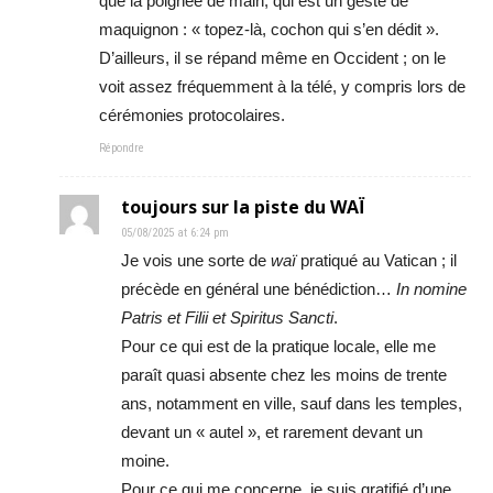
que la poignée de main, qui est un geste de
maquignon : « topez-là, cochon qui s’en dédit ».
D’ailleurs, il se répand même en Occident ; on le
voit assez fréquemment à la télé, y compris lors de
cérémonies protocolaires.
Répondre
toujours sur la piste du WAÏ
05/08/2025 at 6:24 pm
Je vois une sorte de
waï
pratiqué au Vatican ; il
précède en général une bénédiction…
In nomine
Patris et Filii et Spiritus Sancti
.
Pour ce qui est de la pratique locale, elle me
paraît quasi absente chez les moins de trente
ans, notamment en ville, sauf dans les temples,
devant un « autel », et rarement devant un
moine.
Pour ce qui me concerne, je suis gratifié d’une