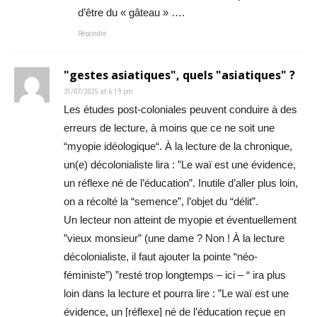
d’être du « gâteau » ….
Répondre
"gestes asiatiques", quels "asiatiques" ?
31/07/2025 at 6:19 pm
Les études post-coloniales peuvent conduire à des
erreurs de lecture, à moins que ce ne soit une
“myopie idéologique“. À la lecture de la chronique,
un(e) décolonialiste lira : ”Le waï est une évidence,
un réflexe né de l’éducation”. Inutile d’aller plus loin,
on a récolté la “semence”, l’objet du “délit”.
Un lecteur non atteint de myopie et éventuellement
”vieux monsieur” (une dame ? Non ! À la lecture
décolonialiste, il faut ajouter la pointe “néo-
féministe”) ”resté trop longtemps – ici – “ ira plus
loin dans la lecture et pourra lire : ”Le waï est une
évidence, un [réflexe] né de l’éducation reçue en