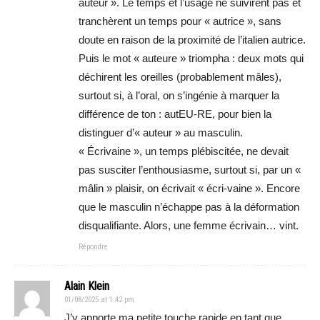
auteur ». Le temps et l’usage ne suivirent pas et
tranchèrent un temps pour « autrice », sans
doute en raison de la proximité de l’italien autrice.
Puis le mot « auteure » triompha : deux mots qui
déchirent les oreilles (probablement mâles),
surtout si, à l’oral, on s’ingénie à marquer la
différence de ton : autEU-RE, pour bien la
distinguer d’« auteur » au masculin.
« Écrivaine », un temps plébiscitée, ne devait
pas susciter l’enthousiasme, surtout si, par un «
mâlin » plaisir, on écrivait « écri-vaine ». Encore
que le masculin n’échappe pas à la déformation
disqualifiante. Alors, une femme écrivain… vint.
Répondre
Alain Klein
01/08/2025 at 1:42 pm
J’y apporte ma petite touche rapide en tant que