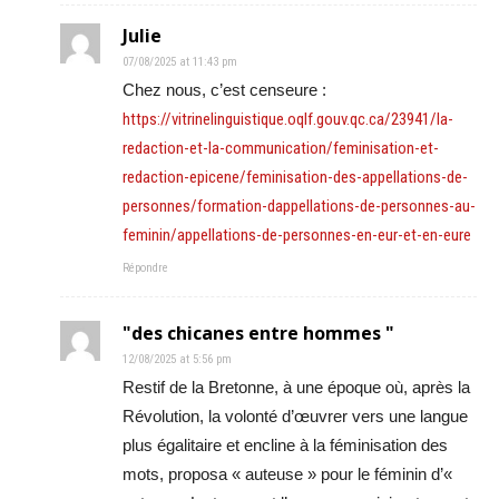
Julie
07/08/2025 at 11:43 pm
Chez nous, c’est censeure :
https://vitrinelinguistique.oqlf.gouv.qc.ca/23941/la-
redaction-et-la-communication/feminisation-et-
redaction-epicene/feminisation-des-appellations-de-
personnes/formation-dappellations-de-personnes-au-
feminin/appellations-de-personnes-en-eur-et-en-eure
Répondre
"des chicanes entre hommes "
12/08/2025 at 5:56 pm
Restif de la Bretonne, à une époque où, après la
Révolution, la volonté d’œuvrer vers une langue
plus égalitaire et encline à la féminisation des
mots, proposa « auteuse » pour le féminin d’«