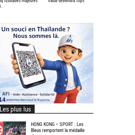
nq fusillades majeures
Value deviendra Tops
...
Les plus lus
HONG KONG – SPORT : Les
Bleus remportent la médaille