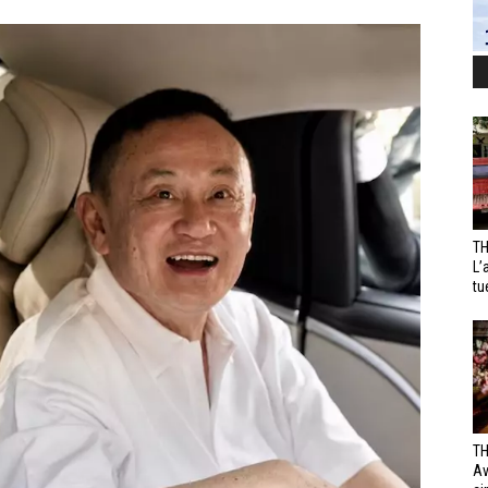
TH
L’
tu
TH
Av