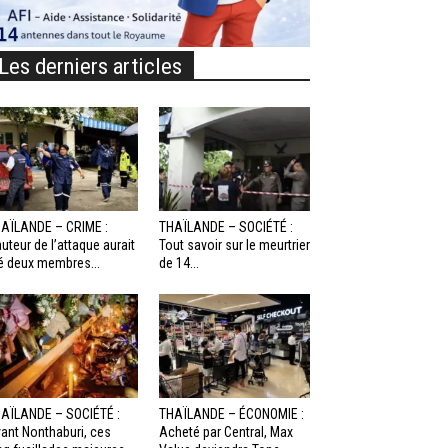
Les derniers articles
AÏLANDE – CRIME :
THAÏLANDE – SOCIÉTÉ :
auteur de l’attaque aurait
Tout savoir sur le meurtrier
é deux membres...
de 14...
AÏLANDE – SOCIÉTÉ :
THAÏLANDE – ÉCONOMIE :
ant Nonthaburi, ces
Acheté par Central, Max