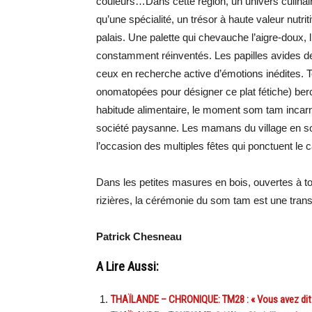
couleurs…Dans cette région, un univers culinai
qu’une spécialité, un trésor à haute valeur nutri
palais. Une palette qui chevauche l’aigre-doux,
constamment réinventés. Les papilles avides de
ceux en recherche active d’émotions inédites. T
onomatopées pour désigner ce plat fétiche) ber
habitude alimentaire, le moment som tam incarne 
société paysanne. Les mamans du village en so
l’occasion des multiples fêtes qui ponctuent le 
Dans les petites masures en bois, ouvertes à t
rizières, la cérémonie du som tam est une tra
Patrick Chesneau
A Lire Aussi:
THAÏLANDE – CHRONIQUE: TM28 : « Vous avez dit 