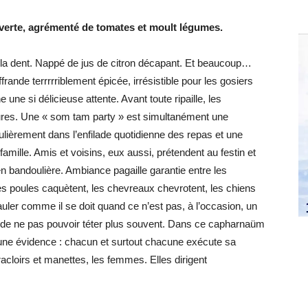
 verte, agrémenté de tomates et moult légumes.
la dent. Nappé de jus de citron décapant. Et beaucoup…
rande terrrrriblement épicée, irrésistible pour les gosiers
ne si délicieuse attente. Avant toute ripaille, les
ures. Une « som tam party » est simultanément une
ulièrement dans l’enfilade quotidienne des repas et une
famille. Amis et voisins, eux aussi, prétendent au festin et
 en bandoulière. Ambiance pagaille garantie entre les
Les poules caquètent, les chevreaux chevrotent, les chiens
auler comme il se doit quand ce n’est pas, à l’occasion, un
ne de ne pas pouvoir téter plus souvent. Dans ce capharnaüm
une évidence : chacun et surtout chacune exécute sa
racloirs et manettes, les femmes. Elles dirigent