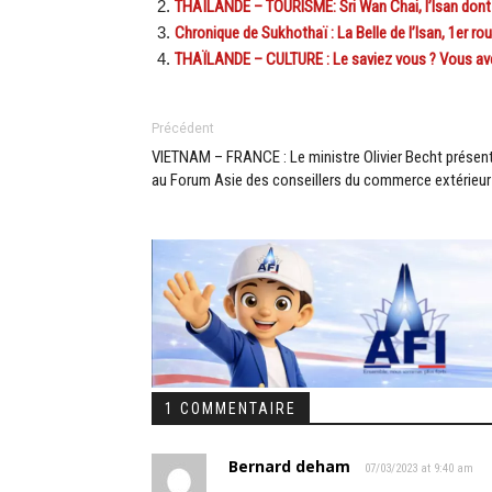
THAÏLANDE – TOURISME: Sri Wan Chai, l’Isan dont
Chronique de Sukhothaï : La Belle de l’Isan, 1er ro
THAÏLANDE – CULTURE : Le saviez vous ? Vous ave
Précédent
VIETNAM – FRANCE : Le ministre Olivier Becht présen
au Forum Asie des conseillers du commerce extérieur
1 COMMENTAIRE
Bernard deham
07/03/2023 at 9:40 am