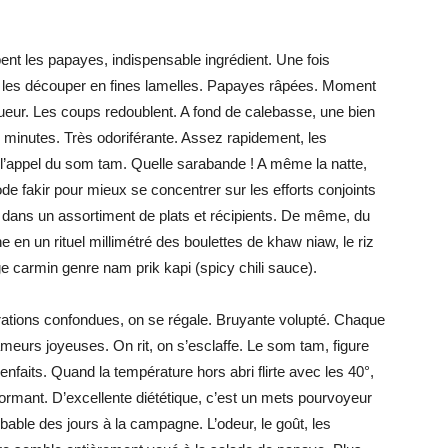
ent les papayes, indispensable ingrédient. Une fois
e les découper en fines lamelles. Papayes râpées. Moment
igueur. Les coups redoublent. A fond de calebasse, une bien
 minutes. Très odoriférante. Assez rapidement, les
l’appel du som tam. Quelle sarabande ! A même la natte,
fakir pour mieux se concentrer sur les efforts conjoints
s dans un assortiment de plats et récipients. De même, du
 en un rituel millimétré des boulettes de khaw niaw, le riz
e carmin genre nam prik kapi (spicy chili sauce).
tions confondues, on se régale. Bruyante volupté. Chaque
meurs joyeuses. On rit, on s’esclaffe. Le som tam, figure
nfaits. Quand la température hors abri flirte avec les 40°,
formant. D’excellente diététique, c’est un mets pourvoyeur
able des jours à la campagne. L’odeur, le goût, les