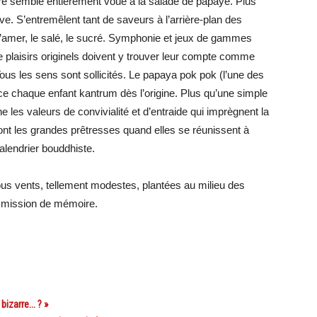
re semble entièrement voué à la salade de papaye. Plus
tive. S’entremêlent tant de saveurs à l’arrière-plan des
 l’amer, le salé, le sucré. Symphonie et jeux de gammes
 plaisirs originels doivent y trouver leur compte comme
ous les sens sont sollicités. Le papaya pok pok (l’une des
ce chaque enfant kantrum dès l’origine. Plus qu’une simple
les valeurs de convivialité et d’entraide qui imprègnent la
nt les grandes prêtresses quand elles se réunissent à
calendrier bouddhiste.
ous vents, tellement modestes, plantées au milieu des
nsmission de mémoire.
bizarre… ? »