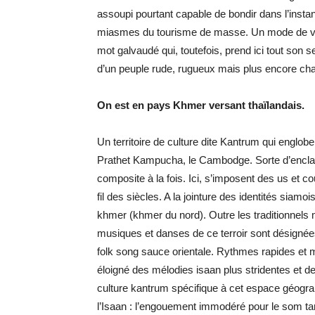
assoupi pourtant capable de bondir dans l’instant
miasmes du tourisme de masse. Un mode de vie r
mot galvaudé qui, toutefois, prend ici tout son 
d’un peuple rude, rugueux mais plus encore chal
On est en pays Khmer versant thaïlandais.
Un territoire de culture dite Kantrum qui englob
Prathet Kampucha, le Cambodge. Sorte d’enclave o
composite à la fois. Ici, s’imposent des us et c
fil des siècles. A la jointure des identités siam
khmer (khmer du nord). Outre les traditionnels m
musiques et danses de ce terroir sont désignées
folk song sauce orientale. Rythmes rapides et m
éloigné des mélodies isaan plus stridentes et d
culture kantrum spécifique à cet espace géographi
l’Isaan : l’engouement immodéré pour le som tam.