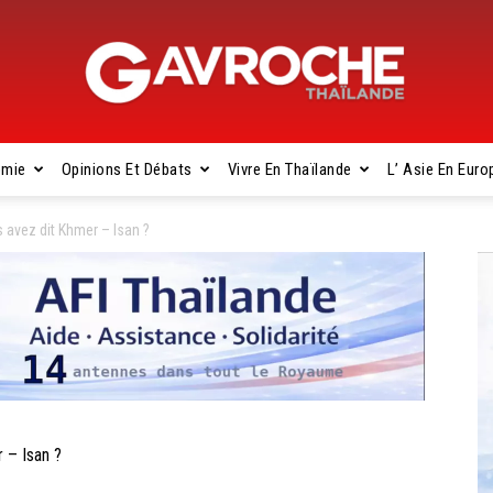
omie
Opinions Et Débats
Vivre En Thaïlande
L’ Asie En Euro
Gavroche
avez dit Khmer – Isan ?
Thaïlande
– Isan ?