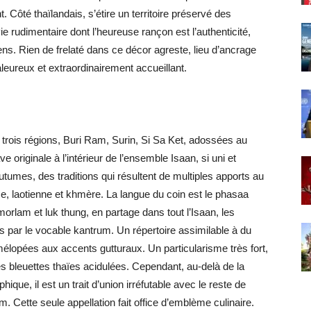
. Côté thaïlandais, s’étire un territoire préservé des
udimentaire dont l’heureuse rançon est l’authenticité,
sens. Rien de frelaté dans ce décor agreste, lieu d’ancrage
eureux et extraordinairement accueillant.
e trois régions, Buri Ram, Surin, Si Sa Ket, adossées au
riginale à l’intérieur de l’ensemble Isaan, si uni et
outumes, des traditions qui résultent de multiples apports au
oise, laotienne et khmère. La langue du coin est le phasaa
orlam et luk thung, en partage dans tout l’Isaan, les
 par le vocable kantrum. Un répertoire assimilable à du
élopées aux accents gutturaux. Un particularisme très fort,
es bleuettes thaïes acidulées. Cependant, au-delà de la
que, il est un trait d’union irréfutable avec le reste de
 Cette seule appellation fait office d’emblème culinaire.