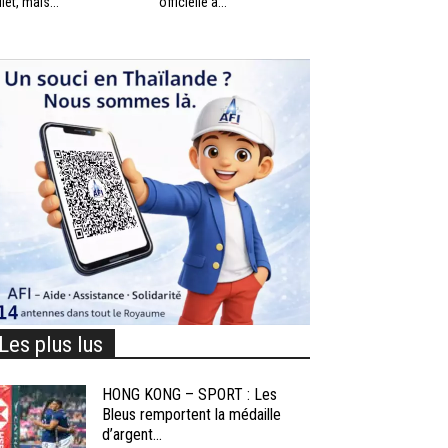
llet, mais...
officielle à...
Les plus lus
HONG KONG – SPORT : Les
Bleus remportent la médaille
d’argent...