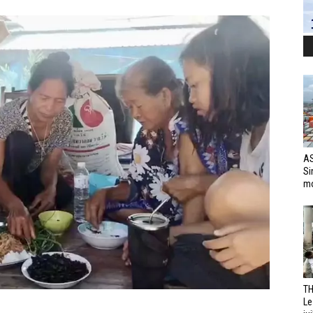
AS
Si
mo
TH
Le