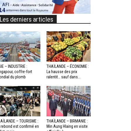
Les derniers articles
IE – INDUSTRIE :
THAÏLANDE – ÉCONOMIE :
ngapour, coffre-fort
La hausse des prix
ndial du plomb
ralentit… sauf dans...
AÏLANDE – TOURISME :
THAÏLANDE – BIRMANIE :
 rebond est confirmé en
Min Aung Hlaing en visite