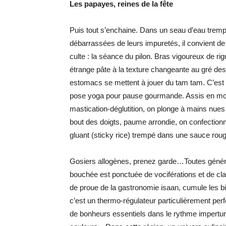
Les papayes, reines de la fête
Puis tout s’enchaine. Dans un seau d’eau tremp
débarrassées de leurs impuretés, il convient d
culte : la séance du pilon. Bras vigoureux de r
étrange pâte à la texture changeante au gré des
estomacs se mettent à jouer du tam tam. C’est 
pose yoga pour pause gourmande. Assis en mode 
mastication-déglutition, on plonge à mains nue
bout des doigts, paume arrondie, on confectionne
gluant (sticky rice) trempé dans une sauce roug
Gosiers allogènes, prenez garde…Toutes généra
bouchée est ponctuée de vociférations et de cla
de proue de la gastronomie isaan, cumule les bie
c’est un thermo-régulateur particulièrement per
de bonheurs essentiels dans le rythme imperturb