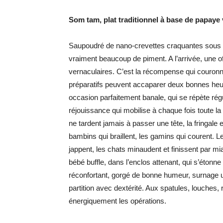
Som tam, plat traditionnel à base de papaye
Saupoudré de nano-crevettes craquantes sous 
vraiment beaucoup de piment. A l’arrivée, une off
vernaculaires. C’est la récompense qui couronne u
préparatifs peuvent accaparer deux bonnes he
occasion parfaitement banale, qui se répète rég
réjouissance qui mobilise à chaque fois toute la 
ne tardent jamais à passer une tête, la fringale
bambins qui braillent, les gamins qui courent. 
jappent, les chats minaudent et finissent par mi
bébé buffle, dans l’enclos attenant, qui s’éton
réconfortant, gorgé de bonne humeur, surnage 
partition avec dextérité. Aux spatules, louches, 
énergiquement les opérations.