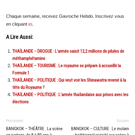
Chaque semaine, recevez Gavroche Hebdo. Inscrivez vous
en cliquant
ici
.
A Lire Aussi:
THAÏLANDE – DROGUE : L’armée saisit 12,2 millions de pilules de
méthamphétamine
THAÏLANDE – TOURISME : Le royaume se prépare à accueillir la
Formule 1
THAÏLANDE – POLITIQUE : Qui veut voir les Shinawatra revenir à la
tête du Royaume ?
THAÏLANDE – POLITIQUE : L’armée thaïlandaise aux prises avec les
élections
Précédent
Suivant
BANGKOK – THÉÂTRE : La scène
BANGKOK – CULTURE : Le molam
en partage, de 8 à 80 ans à
traditionnel revisité sur scène à