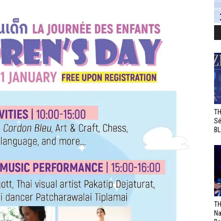
TH
Sé
BL
TH
Na