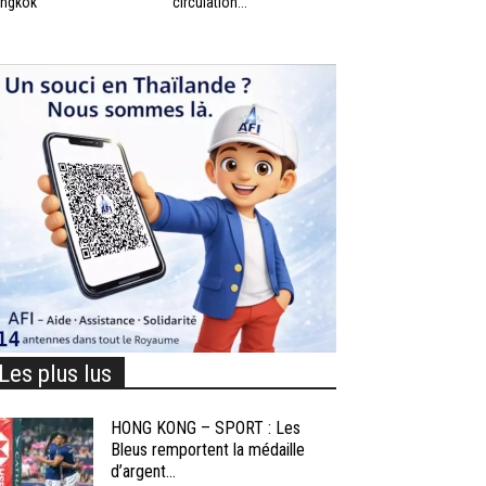
ngkok
circulation...
Les plus lus
HONG KONG – SPORT : Les
Bleus remportent la médaille
d’argent...