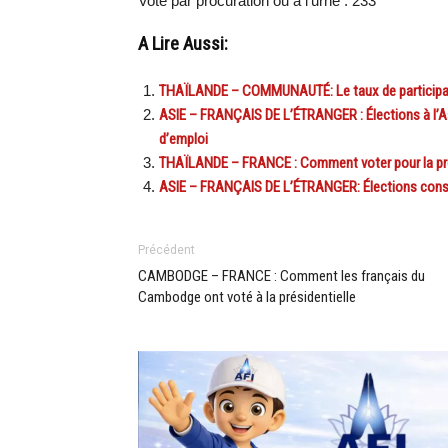
Vote par procuration ou à l’urne : 233
A Lire Aussi:
THAÏLANDE – COMMUNAUTÉ: Le taux de participati
ASIE – FRANÇAIS DE L’ÉTRANGER : Élections à l’As
d’emploi
THAÏLANDE – FRANCE : Comment voter pour la prési
ASIE – FRANÇAIS DE L’ÉTRANGER: Élections consul
Précédent
CAMBODGE – FRANCE : Comment les français du
Cambodge ont voté à la présidentielle