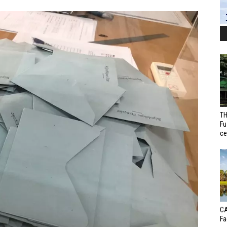
TH
Fu
ce
CA
Fa