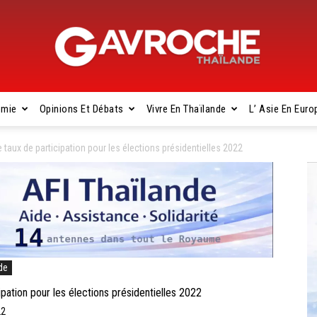
omie
Opinions Et Débats
Vivre En Thaïlande
L’ Asie En Euro
Gavroche
ux de participation pour les élections présidentielles 2022
Thaïlande
de
ion pour les élections présidentielles 2022
22