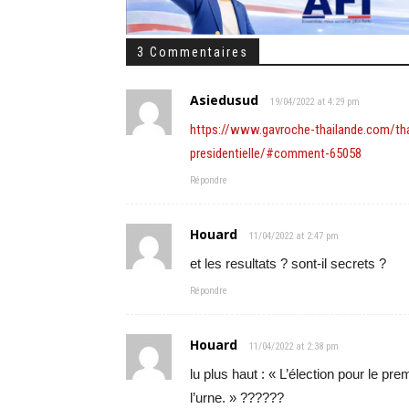
3 Commentaires
Asiedusud
19/04/2022 at 4:29 pm
https://www.gavroche-thailande.com/tha
presidentielle/#comment-65058
Répondre
Houard
11/04/2022 at 2:47 pm
et les resultats ? sont-il secrets ?
Répondre
Houard
11/04/2022 at 2:38 pm
lu plus haut : « L’élection pour le pre
l’urne. » ??????