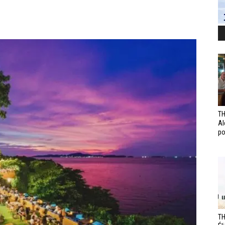
TH
Al
po
TH