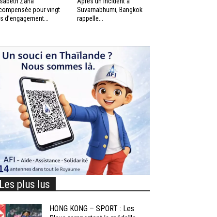
isabeth Zana
Après un incident à
compensée pour vingt
Suvarnabhumi, Bangkok
s d’engagement...
rappelle...
Les plus lus
HONG KONG – SPORT : Les