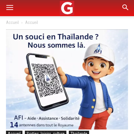
Accueil
Accueil
Accueil
Sorties, loisirs, culture
Thaïlande