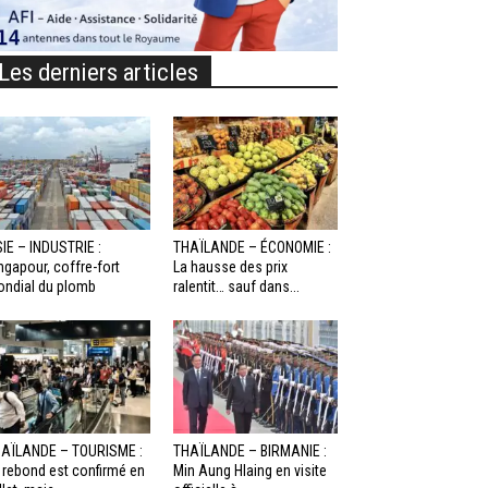
Les derniers articles
IE – INDUSTRIE :
THAÏLANDE – ÉCONOMIE :
ngapour, coffre-fort
La hausse des prix
ndial du plomb
ralentit… sauf dans...
AÏLANDE – TOURISME :
THAÏLANDE – BIRMANIE :
 rebond est confirmé en
Min Aung Hlaing en visite