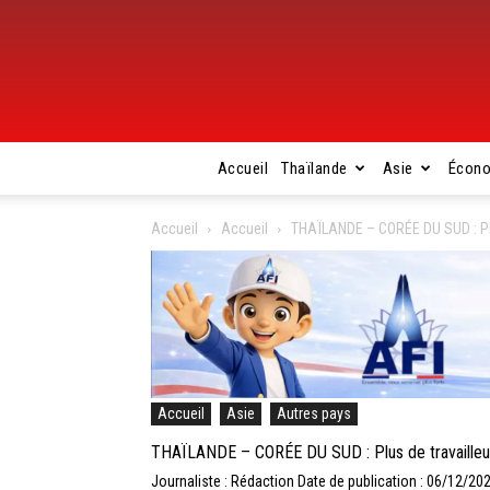
Accueil
Thaïlande
Asie
Écon
Accueil
Accueil
THAÏLANDE – CORÉE DU SUD : Plu
Accueil
Asie
Autres pays
THAÏLANDE – CORÉE DU SUD : Plus de travailleur
Journaliste : Rédaction
Date de publication : 06/12/20