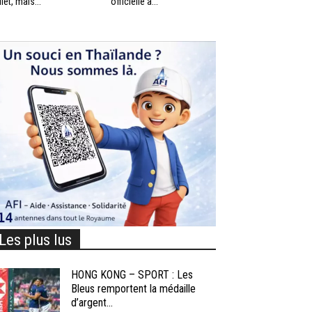
llet, mais...
officielle à...
Les plus lus
HONG KONG – SPORT : Les
Bleus remportent la médaille
d’argent...