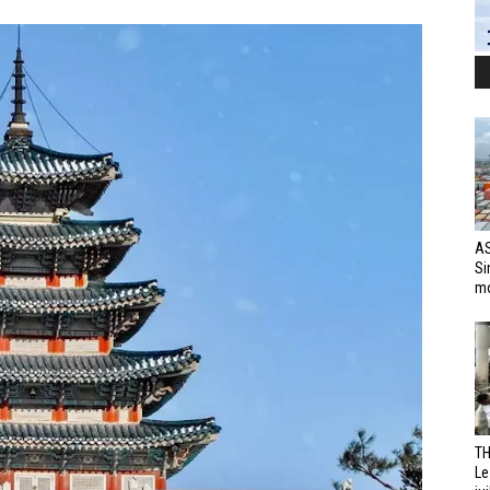
AS
Si
mo
TH
Le