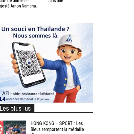
activiste anti-lèse-
dans une...
jesté Arnon Nampha...
Les plus lus
HONG KONG – SPORT : Les
Bleus remportent la médaille