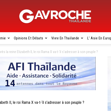
omie
Opinions Et Débats
Vivre En Thaïlande
L’ Asie En Euro
Gavroche
a reine Elizabeth II, le roi Rama X va-t-‘il s’adresser à son peuple ?
Thaïlande
h II, le roi Rama X va-t-‘il s’adresser à son peuple ?