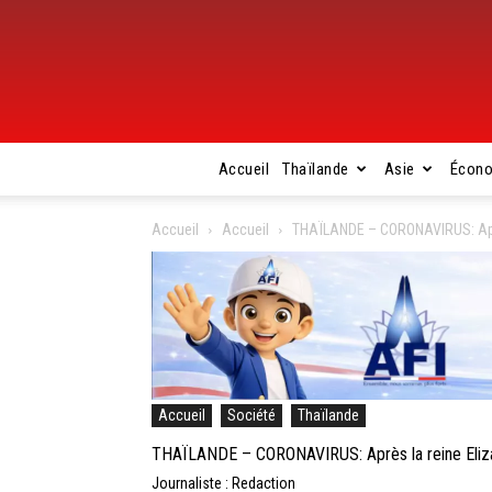
Accueil
Thaïlande
Asie
Écon
Accueil
Accueil
THAÏLANDE – CORONAVIRUS: Après l
Accueil
Société
Thaïlande
THAÏLANDE – CORONAVIRUS: Après la reine Elizabet
Journaliste : Redaction