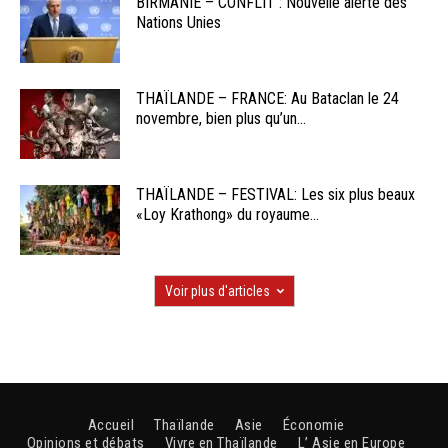
BIRMANIE – CONFLIT : Nouvelle alerte des
Nations Unies
THAÏLANDE – FRANCE: Au Bataclan le 24
novembre, bien plus qu’un...
THAÏLANDE – FESTIVAL: Les six plus beaux
«Loy Krathong» du royaume...
Voir plus d'articles
Accueil
Thaïlande
Asie
Économie
Opinions et débats
Vivre en Thaïlande
L’ Asie en Europe