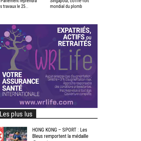
 Parlement reprendra
Singapour, coffre-fort
s travaux le 25...
mondial du plomb
Les plus lus
HONG KONG – SPORT : Les
Bleus remportent la médaille