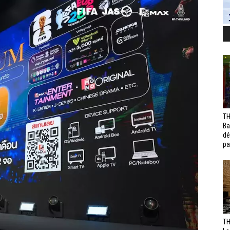
TH
Ba
dé
pa
TH