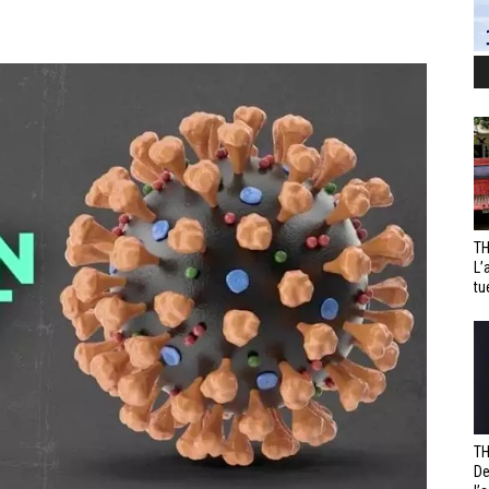
TH
L’
tu
TH
De