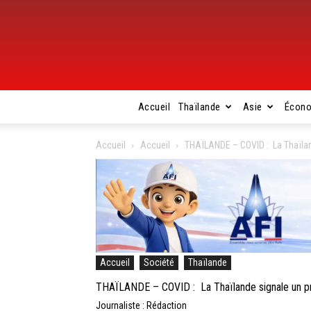
Accueil
Thaïlande
Asie
Écon
Accueil
Accueil
THAÏLANDE – COVID : La Thaïlan
Accueil
Société
Thaïlande
THAÏLANDE – COVID : La Thaïlande signale un pr
Journaliste : Rédaction