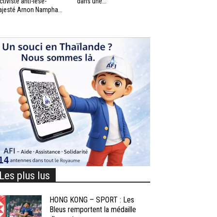
activiste anti-lèse-
dans une...
jesté Arnon Nampha...
Les plus lus
HONG KONG – SPORT : Les
Bleus remportent la médaille