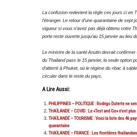
La confusion redevient la règle ces jours ci en
l’étranger. Le retour d’une quarantaine de sept 
vigueur si vous n’avez pas déjà obtenu votre Th
porte reste ouverte jusqu’au 15 janvier au lie
Le ministre de la santé Anutin devrait confirmer 
du Thailand pass le 15 janvier, la seule option 
d’atterrir à Phuket, où le régime du «bac à sable
circuler dans le reste du pays.
A Lire Aussi:
PHILIPPINES – POLITIQUE : Rodrigo Duterte ne sera
THAÏLANDE – COVID : Le «Test and Go» n’est plus 
THAÏLANDE – TOURISME : Voici la liste des 46 pays
quarantaine
THAÏLANDE – FRANCE : Les frontières thaïlandaises