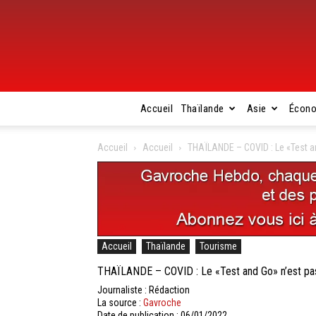
Accueil
Thaïlande
Asie
Écon
Accueil
Accueil
THAÏLANDE – COVID : Le «Test an
Accueil
Thaïlande
Tourisme
THAÏLANDE – COVID : Le «Test and Go» n’est pas 
Journaliste : Rédaction
La source :
Gavroche
Date de publication : 06/01/2022