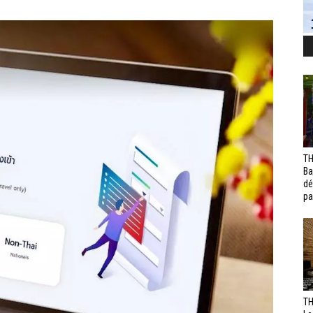
TH
Ba
dé
pa
TH