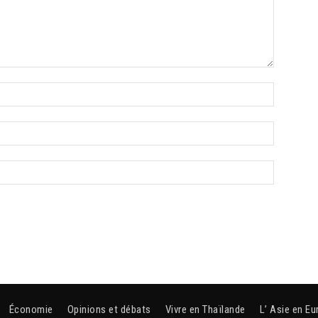
Économie
Opinions et débats
Vivre en Thaïlande
L’ Asie en Eu