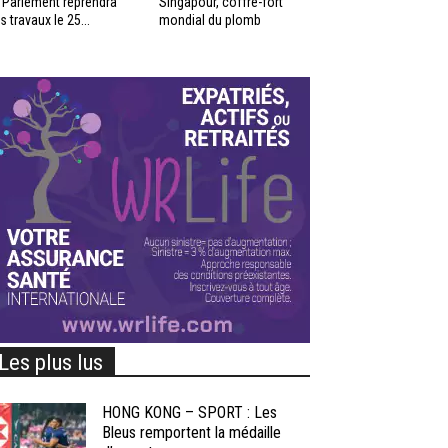
 Parlement reprendra
Singapour, coffre-fort
s travaux le 25...
mondial du plomb
Les plus lus
HONG KONG – SPORT : Les
Bleus remportent la médaille