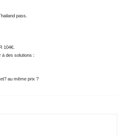
Thailand pass.
R 104€.
 à des solutions :
ket? au même prix ?