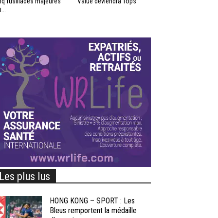
nq fusillades majeures
Value deviendra Tops
...
Les plus lus
HONG KONG – SPORT : Les
Bleus remportent la médaille