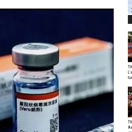
TH
L’
tu
TH
Av