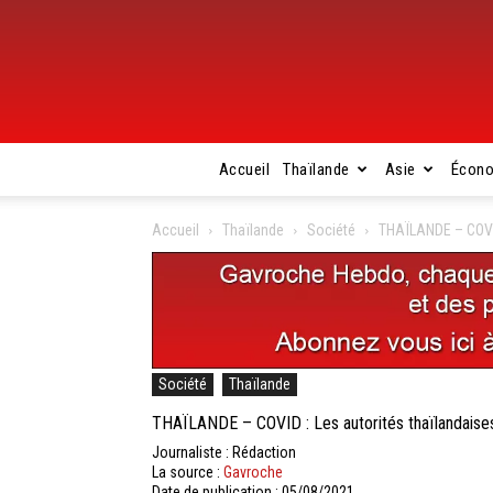
Accueil
Thaïlande
Asie
Écon
Accueil
Thaïlande
Société
THAÏLANDE – COVID
Société
Thaïlande
THAÏLANDE – COVID : Les autorités thaïlandaises
Journaliste : Rédaction
La source :
Gavroche
Date de publication : 05/08/2021