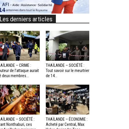
Les derniers articles
AÏLANDE – CRIME :
THAÏLANDE – SOCIÉTÉ :
auteur de l’attaque aurait
Tout savoir sur le meurtrier
é deux membres...
de 14...
AÏLANDE – SOCIÉTÉ :
THAÏLANDE – ÉCONOMIE :
ant Nonthaburi, ces
Acheté par Central, Max