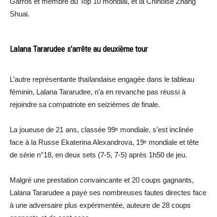
Garros et membre du Top 10 mondial, et la Chinoise Zhang
Shuai.
Lalana Tararudee s’arrête au deuxième tour
L’autre représentante thaïlandaise engagée dans le tableau
féminin, Lalana Tararudee, n’a en revanche pas réussi à
rejoindre sa compatriote en seizièmes de finale.
La joueuse de 21 ans, classée 99ᵉ mondiale, s’est inclinée
face à la Russe Ekaterina Alexandrova, 19ᵉ mondiale et tête
de série n°18, en deux sets (7-5, 7-5) après 1h50 de jeu.
Malgré une prestation convaincante et 20 coups gagnants,
Lalana Tararudee a payé ses nombreuses fautes directes face
à une adversaire plus expérimentée, auteure de 28 coups