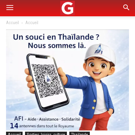
Accueil
Accueil
Accueil
Sorties, loisirs, culture
Thaïlande