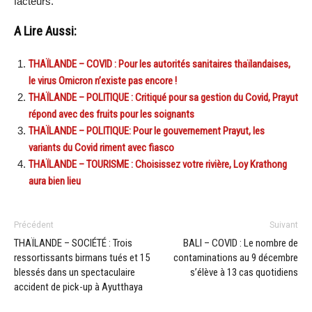
facteurs.
A Lire Aussi:
THAÏLANDE – COVID : Pour les autorités sanitaires thaïlandaises,
le virus Omicron n’existe pas encore !
THAÏLANDE – POLITIQUE : Critiqué pour sa gestion du Covid, Prayut
répond avec des fruits pour les soignants
THAÏLANDE – POLITIQUE: Pour le gouvernement Prayut, les
variants du Covid riment avec fiasco
THAÏLANDE – TOURISME : Choisissez votre rivière, Loy Krathong
aura bien lieu
Précédent
Suivant
THAÏLANDE – SOCIÉTÉ : Trois
BALI – COVID : Le nombre de
ressortissants birmans tués et 15
contaminations au 9 décembre
blessés dans un spectaculaire
s’élève à 13 cas quotidiens
accident de pick-up à Ayutthaya