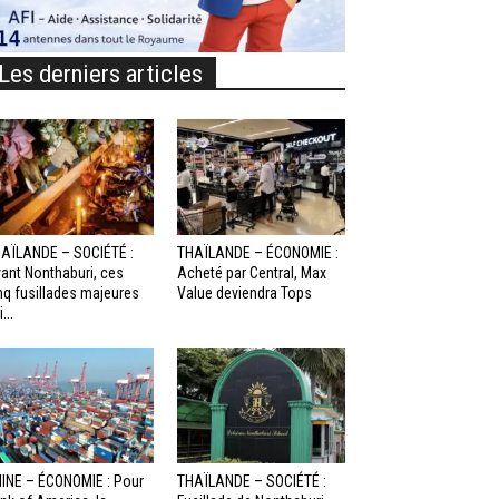
Les derniers articles
AÏLANDE – SOCIÉTÉ :
THAÏLANDE – ÉCONOMIE :
ant Nonthaburi, ces
Acheté par Central, Max
nq fusillades majeures
Value deviendra Tops
...
INE – ÉCONOMIE : Pour
THAÏLANDE – SOCIÉTÉ :