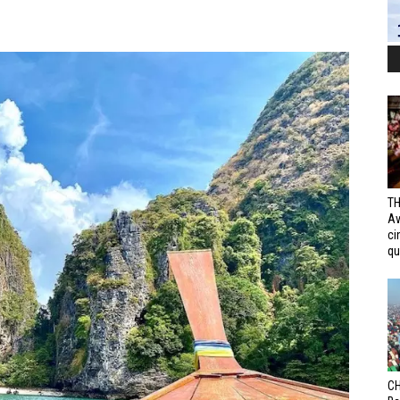
TH
Av
ci
qui
CH