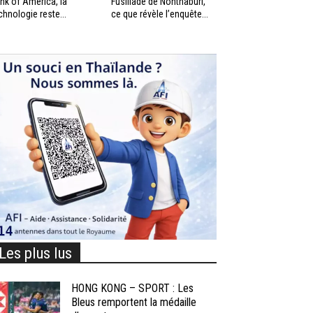
nk of America, la
Fusillade de Nonthaburi,
chnologie reste...
ce que révèle l’enquête...
Les plus lus
HONG KONG – SPORT : Les
Bleus remportent la médaille