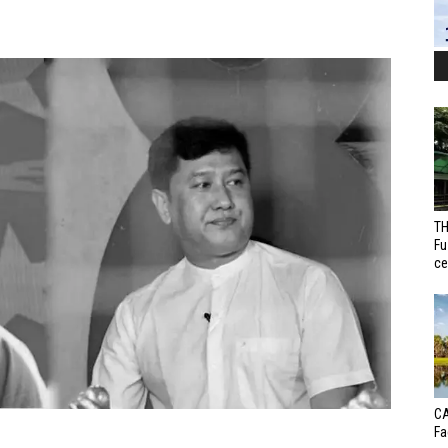
TH
Fu
ce
CA
Fa