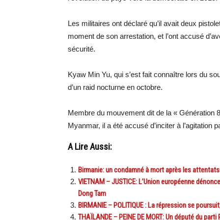
Les militaires ont déclaré qu’il avait deux pisto
moment de son arrestation, et l’ont accusé d’av
sécurité.
Kyaw Min Yu, qui s’est fait connaître lors du s
d’un raid nocturne en octobre.
Membre du mouvement dit de la « Génération 88 »
Myanmar, il a été accusé d’inciter à l’agitation 
A Lire Aussi:
Birmanie: un condamné à mort après les attentat
VIETNAM – JUSTICE: L’Union européenne dénonce
Dong Tam
BIRMANIE – POLITIQUE : La répression se poursuit,
THAÏLANDE – PEINE DE MORT: Un député du parti P