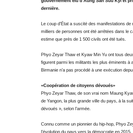
gouvernement élu d’Aung San Suu Kyi et pris l
dernière.
Le coup d’État a suscité des manifestations d
milliers de personnes ont été arrêtées dans le 
estime que près de 1 500 civils ont été tués.
Phyo Zeyar Thaw et Kyaw Min Yu ont tous deux 
figurent parmi les militants les plus éminents à
Birmanie n’a pas procédé à une exécution depu
«Coopération de citoyens dévoués»
Phyo Zeyar Thaw, de son vrai nom Maung Kyaw,
de Yangon, la plus grande ville du pays, à la sui
dévoués », selon l’armée.
Connu comme un pionnier du hip-hop, Phyo Zeya
l’évolution du pays vers la démocratie en 2015.