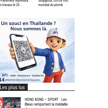
 Parlement reprendra
Singapour, coffre-fort
s travaux le 25...
mondial du plomb
Les plus lus
HONG KONG – SPORT : Les
Bleus remportent la médaille