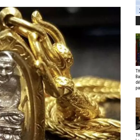
TH
Ba
dé
pa
TH