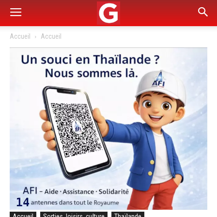
Accueil
Accueil
Accueil
Sorties, loisirs, culture
Thaïlande