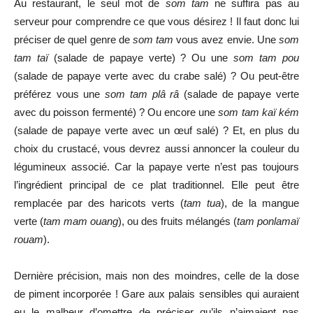
Au restaurant, le seul mot de
som tam
ne suffira pas au
serveur pour comprendre ce que vous désirez ! Il faut donc lui
préciser de quel genre de
som tam
vous avez envie. Une
som
tam taï
(salade de papaye verte) ? Ou une
som tam pou
(salade de papaye verte avec du crabe salé) ? Ou peut-être
préférez vous une
som tam plâ râ
(salade de papaye verte
avec du poisson fermenté) ? Ou encore une
som tam kaï kém
(salade de papaye verte avec un œuf salé) ? Et, en plus du
choix du crustacé, vous devrez aussi annoncer la couleur du
légumineux associé. Car la papaye verte n’est pas toujours
l’ingrédient principal de ce plat traditionnel. Elle peut être
remplacée par des haricots verts (
tam tua
), de la mangue
verte (
tam mam ouang
), ou des fruits mélangés (
tam ponlamaï
rouam
).
Dernière précision, mais non des moindres, celle de la dose
de piment incorporée ! Gare aux palais sensibles qui auraient
eu le malheur d’omettre de préciser qu’ils n’aimaient pas