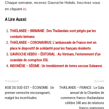
Chaque semaine, recevez Gavroche Hebdo. Inscrivez vous
en cliquant
ici
.
A Lire Aussi:
THAÏLANDE – BIRMANIE : Des Thaïlandais sont piégés par les
combats birmans
THAÏLANDE – CORONAVIRUS: L’ambassade de France met en
place le dispositif de solidarité pour les français résidents
GAVROCHE HEBDO – ÉDITORIAL : Au Vietnam, l’enterrement d’un
scandale de corruption XXL
INDONÉSIE – SÉISME : Un tremblement de terres secoue Sulawesi
Précédent
Suivant
ASIE DU SUD-EST – ÉCONOMIE : Un
THAÏLANDE – FRANCE : Le Gala
premier semestre encourageant,
annuel de la Chambre de
malgré les incertitudes
commerce franco-thaïlandaise
célèbre 340 ans de relations
franco-siamoises