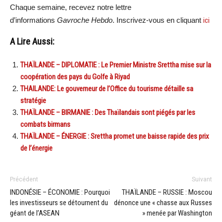
Chaque semaine, recevez notre lettre
d’informations
Gavroche Hebdo
. Inscrivez-vous en cliquant
ici
A Lire Aussi:
THAÏLANDE – DIPLOMATIE : Le Premier Ministre Srettha mise sur la
coopération des pays du Golfe à Riyad
THAILANDE: Le gouverneur de l’Office du tourisme détaille sa
stratégie
THAÏLANDE – BIRMANIE : Des Thaïlandais sont piégés par les
combats birmans
THAÏLANDE – ÉNERGIE : Srettha promet une baisse rapide des prix
de l’énergie
Précédent
Suivant
INDONÉSIE – ÉCONOMIE : Pourquoi
THAÏLANDE – RUSSIE : Moscou
les investisseurs se détournent du
dénonce une « chasse aux Russes
géant de l’ASEAN
» menée par Washington