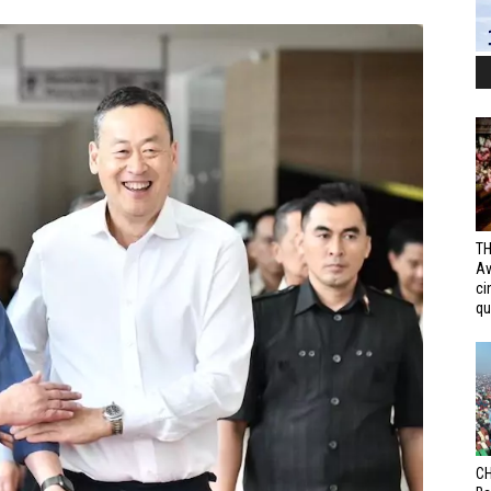
TH
Av
ci
qui
CH