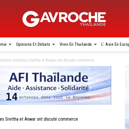
omie
Opinions Et Débats
Vivre En Thaïlande
L’ Asie En Euro
Gavroche
remier ministres Srettha et Anwar ont discuté commerce
Thaïlande
es Srettha et Anwar ont discuté commerce