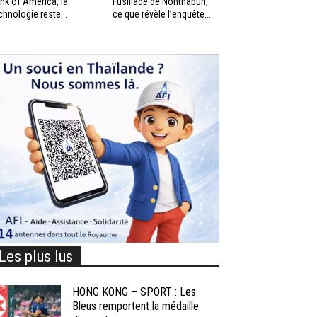
nk of America, la
Fusillade de Nonthaburi,
chnologie reste...
ce que révèle l’enquête...
Les plus lus
HONG KONG – SPORT : Les
Bleus remportent la médaille