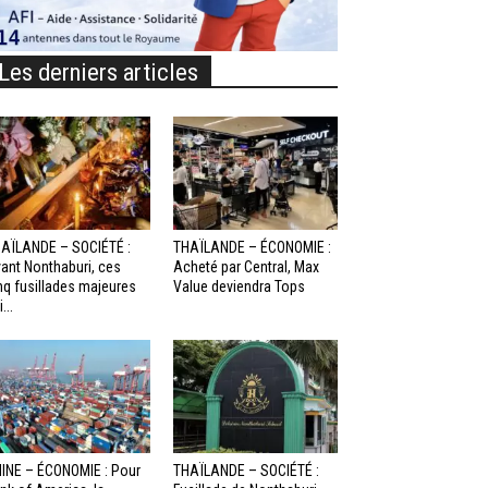
Les derniers articles
AÏLANDE – SOCIÉTÉ :
THAÏLANDE – ÉCONOMIE :
ant Nonthaburi, ces
Acheté par Central, Max
nq fusillades majeures
Value deviendra Tops
...
INE – ÉCONOMIE : Pour
THAÏLANDE – SOCIÉTÉ :